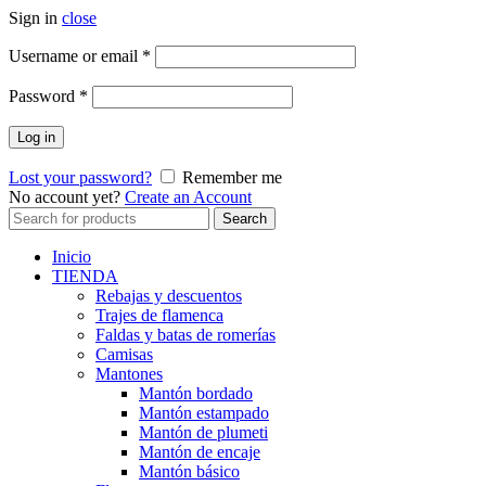
Sign in
close
Obligatorio
Username or email
*
Obligatorio
Password
*
Log in
Lost your password?
Remember me
No account yet?
Create an Account
Search
Search
for:
Inicio
TIENDA
Rebajas y descuentos
Trajes de flamenca
Faldas y batas de romerías
Camisas
Mantones
Mantón bordado
Mantón estampado
Mantón de plumeti
Mantón de encaje
Mantón básico