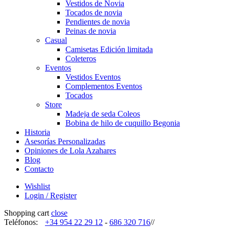
Vestidos de Novia
Tocados de novia
Pendientes de novia
Peinas de novia
Casual
Camisetas Edición limitada
Coleteros
Eventos
Vestidos Eventos
Complementos Eventos
Tocados
Store
Madeja de seda Coleos
Bobina de hilo de cuquillo Begonia
Historia
Asesorías Personalizadas
Opiniones de Lola Azahares
Blog
Contacto
Wishlist
Login / Register
Shopping cart
close
Teléfonos:
+34 954 22 29 12
-
686 320 716
//