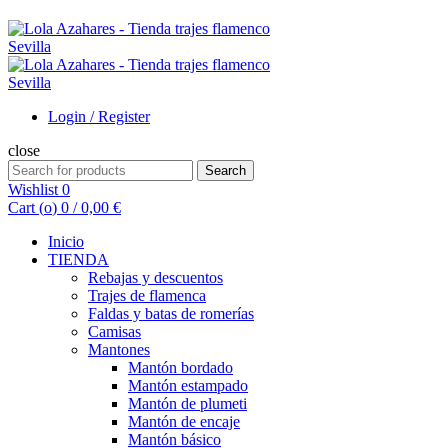
Login / Register
close
Search
Search
for:
Wishlist
0
Cart (
o
)
0
/
0,00
€
Inicio
TIENDA
Rebajas y descuentos
Trajes de flamenca
Faldas y batas de romerías
Camisas
Mantones
Mantón bordado
Mantón estampado
Mantón de plumeti
Mantón de encaje
Mantón básico