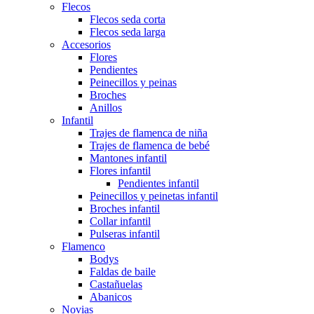
Flecos
Flecos seda corta
Flecos seda larga
Accesorios
Flores
Pendientes
Peinecillos y peinas
Broches
Anillos
Infantil
Trajes de flamenca de niña
Trajes de flamenca de bebé
Mantones infantil
Flores infantil
Pendientes infantil
Peinecillos y peinetas infantil
Broches infantil
Collar infantil
Pulseras infantil
Flamenco
Bodys
Faldas de baile
Castañuelas
Abanicos
Novias