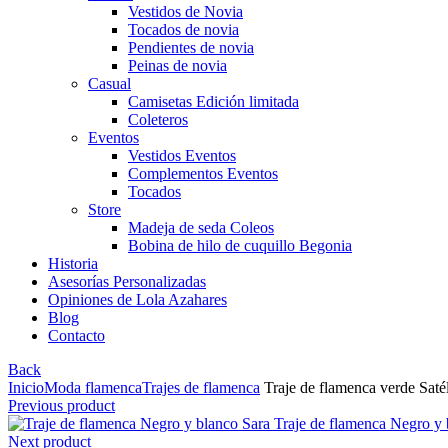
Vestidos de Novia
Tocados de novia
Pendientes de novia
Peinas de novia
Casual
Camisetas Edición limitada
Coleteros
Eventos
Vestidos Eventos
Complementos Eventos
Tocados
Store
Madeja de seda Coleos
Bobina de hilo de cuquillo Begonia
Historia
Asesorías Personalizadas
Opiniones de Lola Azahares
Blog
Contacto
Back
Inicio
Moda flamenca
Trajes de flamenca
Traje de flamenca verde Satél
Previous product
Traje de flamenca Negro y
Next product