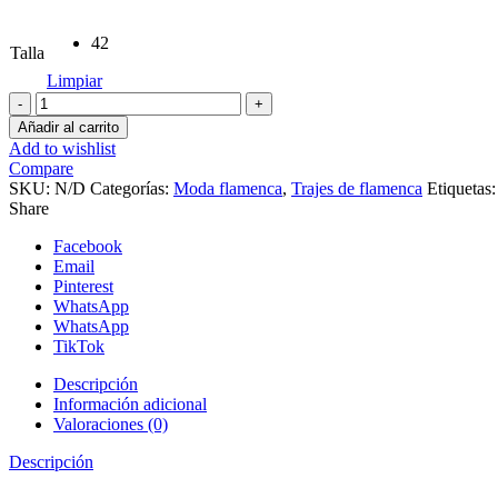
42
Talla
Limpiar
Traje
de
Añadir al carrito
flamenca
Add to wishlist
verde
Compare
Satélite
SKU:
N/D
Categorías:
Moda flamenca
,
Trajes de flamenca
Etiquetas
cantidad
Share
Facebook
Email
Pinterest
WhatsApp
WhatsApp
TikTok
Descripción
Información adicional
Valoraciones (0)
Descripción