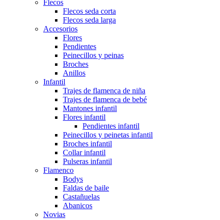
Flecos
Flecos seda corta
Flecos seda larga
Accesorios
Flores
Pendientes
Peinecillos y peinas
Broches
Anillos
Infantil
Trajes de flamenca de niña
Trajes de flamenca de bebé
Mantones infantil
Flores infantil
Pendientes infantil
Peinecillos y peinetas infantil
Broches infantil
Collar infantil
Pulseras infantil
Flamenco
Bodys
Faldas de baile
Castañuelas
Abanicos
Novias