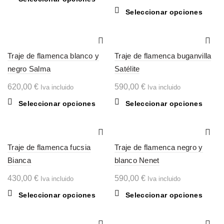
puede
producto
Este
Seleccionar opciones
elegir
tiene
produc
en
múltiples
tiene
la
variantes.
múltipl
página
Las
Traje de flamenca blanco y
Traje de flamenca buganvilla
variant
de
opciones
Las
negro Salma
Satélite
produc
se
opcion
620,00
€
pueden
590,00
€
Iva incluido
Iva incluido
se
elegir
puede
Este
Este
Seleccionar opciones
Seleccionar opciones
en
elegir
producto
produc
la
en
tiene
tiene
página
la
múltiples
múltipl
de
página
Traje de flamenca fucsia
variantes.
Traje de flamenca negro y
variant
producto
de
Las
Las
Bianca
blanco Nenet
produc
opciones
opcion
430,00
€
590,00
€
Iva incluido
Iva incluido
se
se
pueden
puede
Este
Este
Seleccionar opciones
Seleccionar opciones
elegir
elegir
producto
produc
en
en
tiene
tiene
la
la