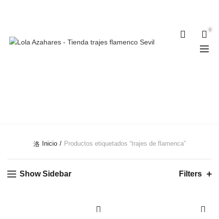
Teléfonos:
+34 954 22 29 12
-
686 320 716
//
0
0
TRAJES DE
FLAMENCA
Inicio
Productos etiquetados “trajes de flamenca”
Show Sidebar
Filters