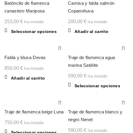
Batóncito de flamenca
Camisa y falda salmón
canastero Mariposa
Copanohuva
253,00
€
200,00
€
Iva incluido
Iva incluido
Este
Seleccionar opciones
Añadir al carrito
producto
tiene
múltiples
Falda y blusa Devas
variantes.
Traje de flamenca agua
Las
marina Satélite
850,00
€
Iva incluido
opciones
590,00
€
Iva incluido
se
Añadir al carrito
pueden
Este
Seleccionar opciones
elegir
produc
en
tiene
la
múltipl
página
Traje de flamenca beige Luna
Traje de flamenca blanco y
variant
de
Las
negro Nenet
750,00
€
producto
Iva incluido
opcion
590,00
€
Iva incluido
se
Este
Seleccionar opciones