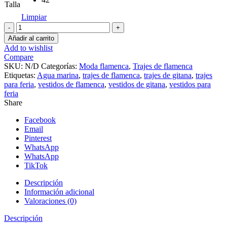
Talla
Limpiar
Traje
de
Añadir al carrito
flamenca
Add to wishlist
agua
Compare
marina
SKU:
N/D
Categorías:
Moda flamenca
,
Trajes de flamenca
Satélite
Etiquetas:
Agua marina
,
trajes de flamenca
,
trajes de gitana
,
trajes
cantidad
para feria
,
vestidos de flamenca
,
vestidos de gitana
,
vestidos para
feria
Share
Facebook
Email
Pinterest
WhatsApp
WhatsApp
TikTok
Descripción
Información adicional
Valoraciones (0)
Descripción