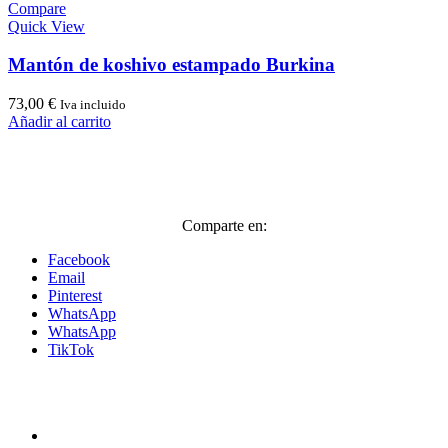
múltiples
Compare
variantes.
Quick View
Las
opciones
Mantón de koshivo estampado Burkina
se
pueden
73,00
€
Iva incluido
elegir
Añadir al carrito
en
la
página
de
producto
Comparte en:
Facebook
Email
Pinterest
WhatsApp
WhatsApp
TikTok