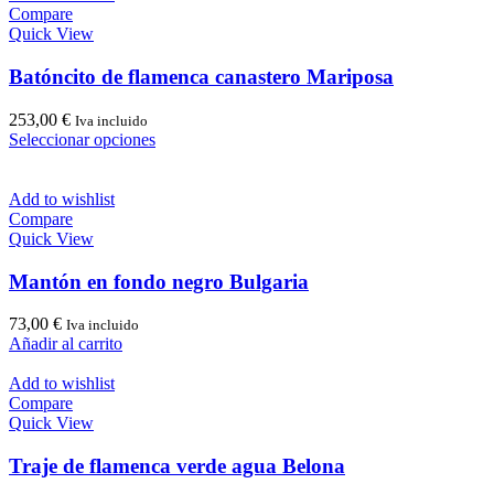
producto
múltiples
Compare
variantes.
Quick View
Las
opciones
Batóncito de flamenca canastero Mariposa
se
pueden
253,00
€
Iva incluido
elegir
Este
Seleccionar opciones
en
producto
la
tiene
página
múltiples
Add to wishlist
de
variantes.
Compare
producto
Las
Quick View
opciones
se
Mantón en fondo negro Bulgaria
pueden
elegir
73,00
€
Iva incluido
en
Añadir al carrito
la
página
Add to wishlist
de
Compare
producto
Quick View
Traje de flamenca verde agua Belona