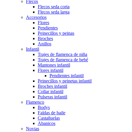
Flecos
Flecos seda corta
Flecos seda larga
Accesorios
Flores
Pendientes
Peinecillos y peinas
Broches
Anillos
Infantil
Trajes de flamenca de niña
Trajes de flamenca de bebé
Mantones infantil
Flores infantil
Pendientes infantil
Peinecillos y peinetas infantil
Broches infantil
Collar infantil
Pulseras infantil
Flamenco
Bodys
Faldas de baile
Castañuelas
Abanicos
Novias