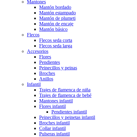
Mantones
Mantón bordado
Mantón estampado
Mantón de plumeti
Mantón de encaje
Mantón básico
Flecos
Flecos seda corta
Flecos seda larga
Accesorios
Flores
Pendientes
Peinecillos y peinas
Broches
Anillos
Infantil
Trajes de flamenca de niña
Trajes de flamenca de bebé
Mantones infantil
Flores infantil
Pendientes infantil
Peinecillos y peinetas infantil
Broches infantil
Collar infantil
Pulseras infantil