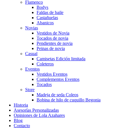
Flamenco
Bodys
Faldas de baile
Castañuelas
Abanicos
Novias
Vestidos de Novia
Tocados de novia
Pendientes de novia
Peinas de novia
Casual
Camisetas Edición limitada
Coleteros
Eventos
Vestidos Eventos
Complementos Eventos
Tocados
Store
Madeja de seda Coleos
Bobina de hilo de cuquillo Begonia
Historia
Asesorías Personalizadas
Opiniones de Lola Azahares
Blog
Contacto