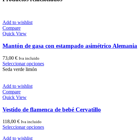
Add to wishlist
Compare
Quick View
Mantón de gasa con estampado asimétrico Alemania
73,00
€
Iva incluido
Este
Seleccionar opciones
producto
Seda verde limón
tiene
múltiples
variantes.
Add to wishlist
Las
Compare
opciones
Quick View
se
pueden
Vestido de flamenca de bebé Cervatillo
elegir
en
118,00
€
Iva incluido
la
Este
Seleccionar opciones
página
producto
de
tiene
Add to wishlist