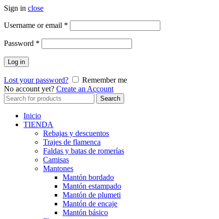
Sign in
close
Obligatorio
Username or email
*
Obligatorio
Password
*
Log in
Lost your password?
Remember me
No account yet?
Create an Account
Search
Search
for:
Inicio
TIENDA
Rebajas y descuentos
Trajes de flamenca
Faldas y batas de romerías
Camisas
Mantones
Mantón bordado
Mantón estampado
Mantón de plumeti
Mantón de encaje
Mantón básico