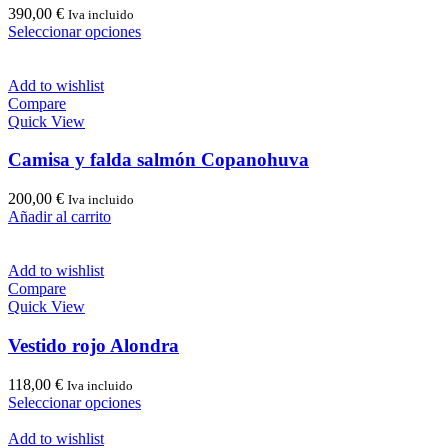
390,00
€
Iva incluido
Este
Seleccionar opciones
producto
tiene
múltiples
Add to wishlist
variantes.
Compare
Las
Quick View
opciones
se
Camisa y falda salmón Copanohuva
pueden
elegir
200,00
€
Iva incluido
en
Añadir al carrito
la
página
de
Add to wishlist
producto
Compare
Quick View
Vestido rojo Alondra
118,00
€
Iva incluido
Este
Seleccionar opciones
producto
tiene
Add to wishlist