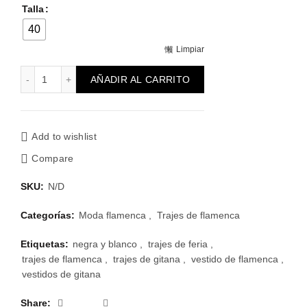
Talla
40
Limpiar
Traje de flamenca Negro y blanco Sara cantidad
AÑADIR AL CARRITO
Add to wishlist
Compare
SKU:
N/D
Categorías:
Moda flamenca
,
Trajes de flamenca
Etiquetas:
negra y blanco
,
trajes de feria
,
trajes de flamenca
,
trajes de gitana
,
vestido de flamenca
,
vestidos de gitana
Share