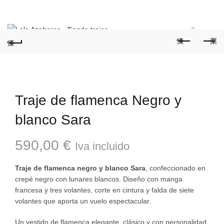
Teléfonos:
+34 954 22 29 12
-
686 320 716
//
0
0
Traje de flamenca Negro y
blanco Sara
590,00
€
Iva incluido
Traje de flamenca negro y blanco Sara
, confeccionado en
crepé negro con lunares blancos. Diseño con manga
francesa y tres volantes, corte en cintura y falda de siete
volantes que aporta un vuelo espectacular.
Un vestido de flamenca elegante, clásico y con personalidad,