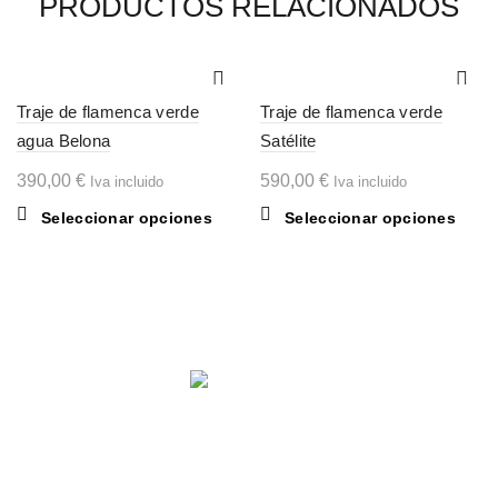
PRODUCTOS RELACIONADOS
Traje de flamenca verde
Traje de flamenca verde
agua Belona
Satélite
390,00
€
590,00
€
Iva incluido
Iva incluido
Este
Este
Seleccionar opciones
Seleccionar opciones
producto
produ
tiene
tiene
múltiples
múltip
variantes.
varian
Las
Las
opciones
opcio
se
se
pueden
pued
Comparte en:
elegir
elegir
en
en
la
la