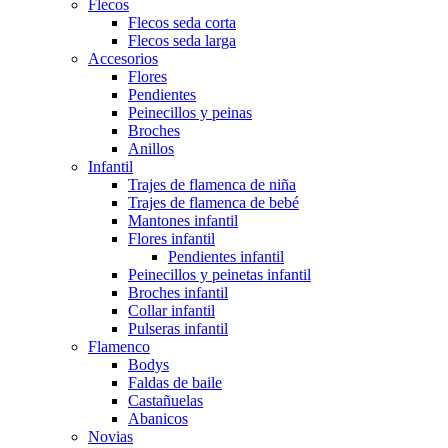
Flecos
Flecos seda corta
Flecos seda larga
Accesorios
Flores
Pendientes
Peinecillos y peinas
Broches
Anillos
Infantil
Trajes de flamenca de niña
Trajes de flamenca de bebé
Mantones infantil
Flores infantil
Pendientes infantil
Peinecillos y peinetas infantil
Broches infantil
Collar infantil
Pulseras infantil
Flamenco
Bodys
Faldas de baile
Castañuelas
Abanicos
Novias