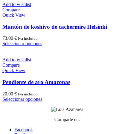
de
múltiples
Add to wishlist
producto
variantes.
Compare
Las
Quick View
opciones
se
Mantón de koshivo de cachermire Helsinki
pueden
elegir
73,00
€
Iva incluido
en
Este
Seleccionar opciones
la
producto
página
tiene
de
múltiples
Add to wishlist
producto
variantes.
Compare
Las
Quick View
opciones
se
Pendiente de aro Amazonas
pueden
elegir
20,00
€
Iva incluido
en
Este
Seleccionar opciones
la
producto
página
tiene
de
múltiples
producto
Comparte en:
variantes.
Las
Facebook
opciones