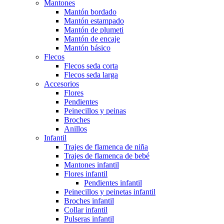
Mantones
Mantón bordado
Mantón estampado
Mantón de plumeti
Mantón de encaje
Mantón básico
Flecos
Flecos seda corta
Flecos seda larga
Accesorios
Flores
Pendientes
Peinecillos y peinas
Broches
Anillos
Infantil
Trajes de flamenca de niña
Trajes de flamenca de bebé
Mantones infantil
Flores infantil
Pendientes infantil
Peinecillos y peinetas infantil
Broches infantil
Collar infantil
Pulseras infantil