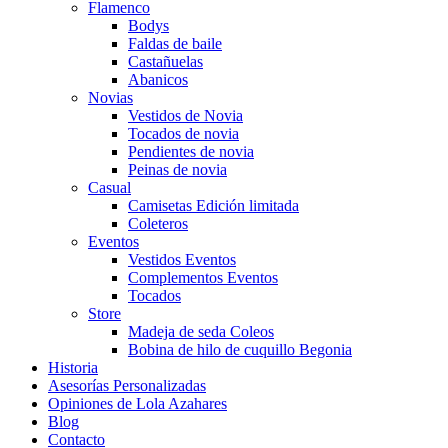
Flamenco
Bodys
Faldas de baile
Castañuelas
Abanicos
Novias
Vestidos de Novia
Tocados de novia
Pendientes de novia
Peinas de novia
Casual
Camisetas Edición limitada
Coleteros
Eventos
Vestidos Eventos
Complementos Eventos
Tocados
Store
Madeja de seda Coleos
Bobina de hilo de cuquillo Begonia
Historia
Asesorías Personalizadas
Opiniones de Lola Azahares
Blog
Contacto