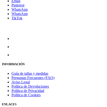
Email
se
Pinterest
pueden
WhatsApp
elegir
WhatsApp
en
TikTok
la
página
de
producto
INFORMACIÓN
Guía de tallas y medidas
Preguntas Frecuentes (FAQ)
Aviso Legal
Política de Devoluciones
Política de Privacidad
Política de Cookies
ENLACES