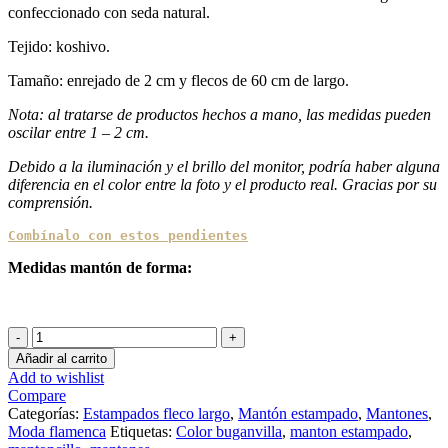
confeccionado con seda natural.
Tejido: koshivo.
Tamaño: enrejado de 2 cm y flecos de 60 cm de largo.
Nota: al tratarse de productos hechos a mano, las medidas pueden
oscilar entre 1 – 2 cm.
Debido a la iluminación y el brillo del monitor, podría haber alguna
diferencia en el color entre la foto y el producto real. Gracias por su
comprensión.
Combínalo con estos pendientes
Medidas mantón de forma:
Mantón
de
Añadir al carrito
koshivo
Add to wishlist
estampado
Compare
Burkina
Categorías:
Estampados fleco largo
,
Mantón estampado
,
Mantones
,
cantidad
Moda flamenca
Etiquetas:
Color buganvilla
,
manton estampado
,