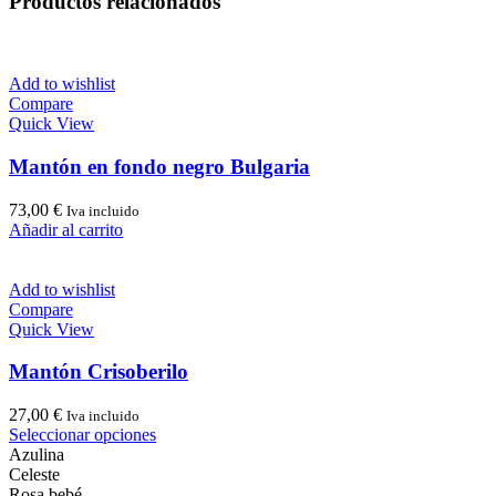
Productos relacionados
Add to wishlist
Compare
Quick View
Mantón en fondo negro Bulgaria
73,00
€
Iva incluido
Añadir al carrito
Add to wishlist
Compare
Quick View
Mantón Crisoberilo
27,00
€
Iva incluido
Este
Seleccionar opciones
producto
Azulina
tiene
Celeste
múltiples
Rosa bebé