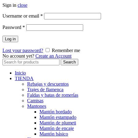
Sign in
close
Obligatorio
Username or email
*
Obligatorio
Password
*
Log in
Lost your password?
Remember me
No account yet?
Create an Account
Search
Search
for:
Inicio
TIENDA
Rebajas y descuentos
Trajes de flamenca
Faldas y batas de romerías
Camisas
Mantones
Mantón bordado
Mantón estampado
Mantón de plumeti
Mantón de encaje
Mantón básico