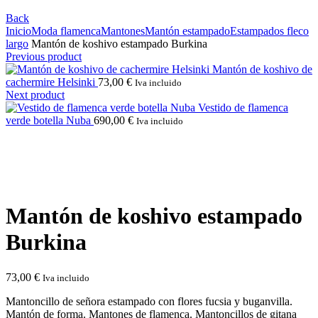
Back
Inicio
Moda flamenca
Mantones
Mantón estampado
Estampados fleco
largo
Mantón de koshivo estampado Burkina
Previous product
Mantón de koshivo de
cachermire Helsinki
73,00
€
Iva incluido
Next product
Vestido de flamenca
verde botella Nuba
690,00
€
Iva incluido
Click to enlarge
Mantón de koshivo estampado
Burkina
73,00
€
Iva incluido
Mantoncillo de señora estampado con flores fucsia y buganvilla.
Mantón de forma. Mantones de flamenca. Mantoncillos de gitana