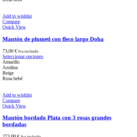
variantes.
Las
opciones
Add to wishlist
se
Compare
pueden
Quick View
elegir
en
Mantón de plumeti con fleco largo Doha
la
página
73,00
€
Iva incluido
de
Este
Seleccionar opciones
producto
producto
Amarillo
tiene
Azulina
múltiples
Beige
variantes.
Rosa bebé
Las
opciones
se
Add to wishlist
pueden
Compare
elegir
Quick View
en
la
Mantón bordado Plata con 3 rosas grandes
página
bordadas
de
producto
273,00
€
Iva incluido