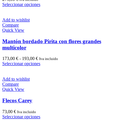
Este
Seleccionar opciones
producto
tiene
múltiples
Add to wishlist
variantes.
Compare
Las
Quick View
opciones
se
Mantón bordado Pirita con flores grandes
pueden
multicolor
elegir
en
Rango
173,00
€
-
193,00
€
Iva incluido
la
de
Este
Seleccionar opciones
página
precios:
producto
de
desde
tiene
producto
173,00 €
múltiples
Add to wishlist
hasta
variantes.
Compare
193,00 €
Las
Quick View
opciones
se
Flecos Carey
pueden
elegir
73,00
€
Iva incluido
en
Este
Seleccionar opciones
la
producto
página
tiene