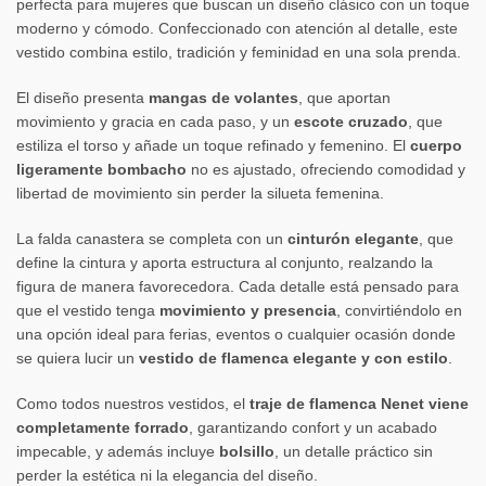
perfecta para mujeres que buscan un diseño clásico con un toque
moderno y cómodo. Confeccionado con atención al detalle, este
vestido combina estilo, tradición y feminidad en una sola prenda.
El diseño presenta
mangas de volantes
, que aportan
movimiento y gracia en cada paso, y un
escote cruzado
, que
estiliza el torso y añade un toque refinado y femenino. El
cuerpo
ligeramente bombacho
no es ajustado, ofreciendo comodidad y
libertad de movimiento sin perder la silueta femenina.
La falda canastera se completa con un
cinturón elegante
, que
define la cintura y aporta estructura al conjunto, realzando la
figura de manera favorecedora. Cada detalle está pensado para
que el vestido tenga
movimiento y presencia
, convirtiéndolo en
una opción ideal para ferias, eventos o cualquier ocasión donde
se quiera lucir un
vestido de flamenca elegante y con estilo
.
Como todos nuestros vestidos, el
traje de flamenca Nenet viene
completamente forrado
, garantizando confort y un acabado
impecable, y además incluye
bolsillo
, un detalle práctico sin
perder la estética ni la elegancia del diseño.