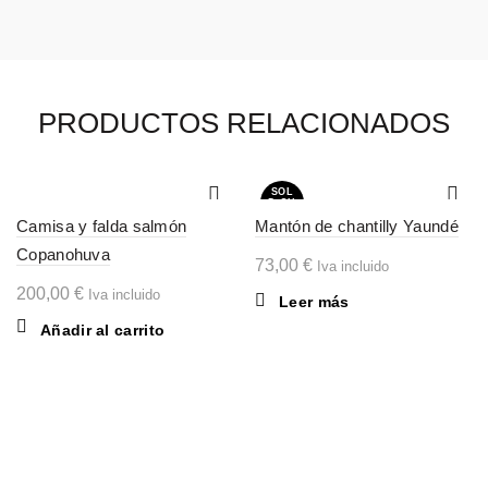
PRODUCTOS RELACIONADOS
SOL
D OU
T
Camisa y falda salmón
Mantón de chantilly Yaundé
Copanohuva
73,00
€
Iva incluido
200,00
€
Iva incluido
Leer más
Añadir al carrito