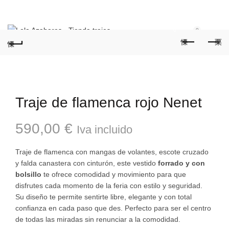
Teléfonos:
+34 954 22 29 12
-
686 320 716
//
0
0
Traje de flamenca rojo Nenet
590,00
€
Iva incluido
Traje de flamenca con mangas de volantes, escote cruzado
y falda canastera con cinturón, este vestido
forrado y con
bolsillo
te ofrece comodidad y movimiento para que
disfrutes cada momento de la feria con estilo y seguridad.
Su diseño te permite sentirte libre, elegante y con total
confianza en cada paso que des. Perfecto para ser el centro
de todas las miradas sin renunciar a la comodidad.