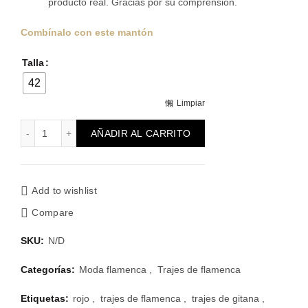
producto real. Gracias por su comprensión.
Combínalo con este mantón
Talla
42
Limpiar
Traje de flamenca rojo Nenet cantidad
AÑADIR AL CARRITO
Add to wishlist
Compare
SKU:
N/D
Categorías:
Moda flamenca
,
Trajes de flamenca
Etiquetas:
rojo
,
trajes de flamenca
,
trajes de gitana
,