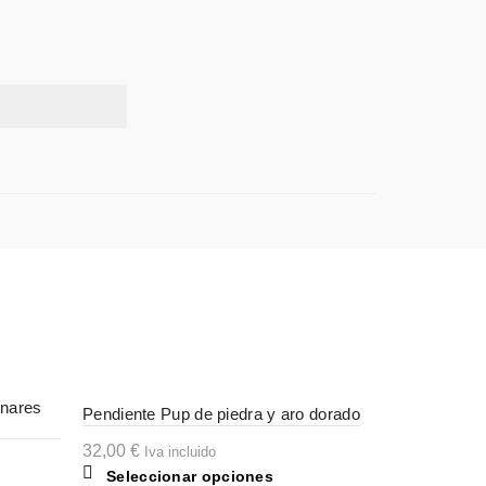
unares
Pendiente Pup de piedra y aro dorado
Pendiente d
32,00
€
23,00
€
Iva incluido
Iva 
Este
Seleccionar opciones
Selecci