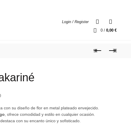
0
Login / Register
0
/
0,00
€
ONTACTO
akariné
o
 con su diseño de flor en metal plateado envejecido.
rgo
, ofrece comodidad y estilo en cualquier ocasión.
 destaca con su encanto único y sofisticado.