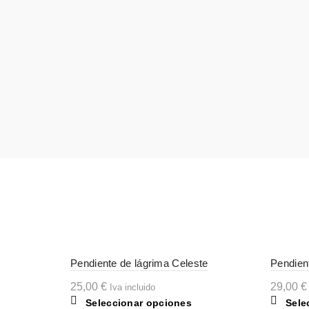
Pendiente de lágrima Celeste
Pendien
25,00
€
29,00
€
Iva incluido
Este
Seleccionar opciones
Sele