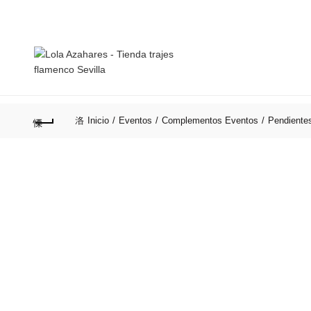
Teléfonos:
+34 954 22 29 12
-
686 320 716
//
INICIO
TIENDA
HISTORIA
ASESORÍAS PERSO
Inicio
Eventos
Complementos Eventos
Pendiente