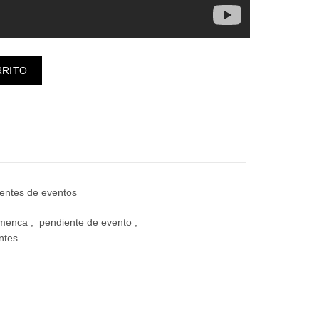
ad
RRITO
entes de eventos
amenca
,
pendiente de evento
,
ntes