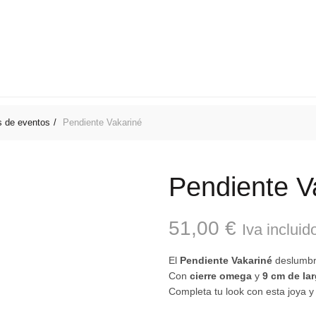
NALIZADAS
OPINIONES DE LOLA AZAHARES
BLOG
C
s de eventos
Pendiente Vakariné
Pendiente V
51,00
€
Iva incluid
El
Pendiente Vakariné
deslumbra
Con
cierre omega
y
9 cm de la
Completa tu look con esta joya y