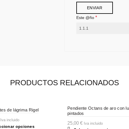
*
Este @ño
PRODUCTOS RELACIONADOS
Pendiente Octans de aro con l
tes de lágrima Rigel
pintados
Iva incluido
25,00
€
Iva incluido
Este
ccionar opciones