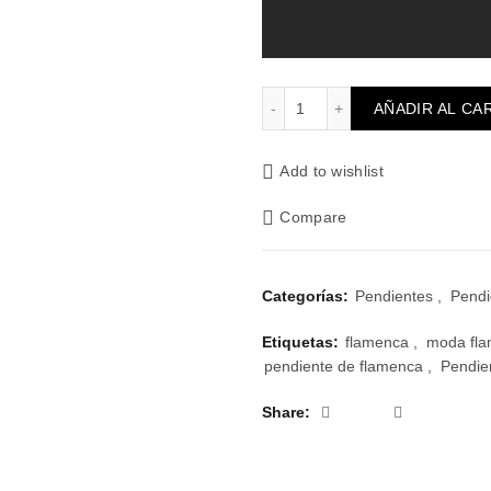
Pendiente Vakariné cantid
AÑADIR AL CA
Add to wishlist
Compare
Categorías:
Pendientes
,
Pendi
Etiquetas:
flamenca
,
moda fl
pendiente de flamenca
,
Pendie
Share