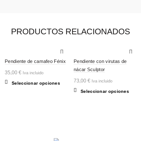
PRODUCTOS RELACIONADOS
Pendiente de camafeo Fénix
Pendiente con virutas de
nácar Sculptor
35,00
€
Iva incluido
73,00
€
Iva incluido
Este
Seleccionar opciones
producto
Este
Seleccionar opciones
tiene
produ
múltiples
tiene
variantes.
múltip
Las
varian
opciones
Las
se
opcio
pueden
se