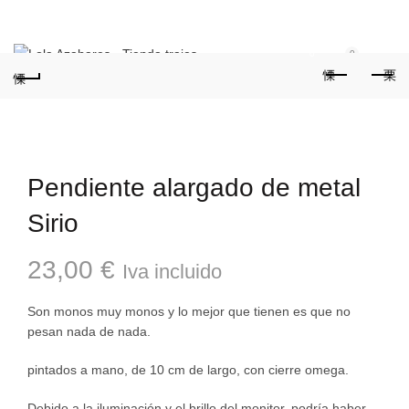
Teléfonos:
+34 954 22 29 12
-
686 320 716
//
0
0
Pendiente alargado de metal
Sirio
23,00
€
Iva incluido
Son monos muy monos y lo mejor que tienen es que no
pesan nada de nada.
pintados a mano, de 10 cm de largo, con cierre omega.
Debido a la iluminación y el brillo del monitor, podría haber