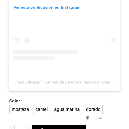
Ver esta publicación en Instagram
Una publicación compartida de Moda flamenca novia invitadas (@lolaazahares)
Color
mostaza
camel
agua marina
dorado
Limpiar
Pendiente alargado de metal Sirio cantidad