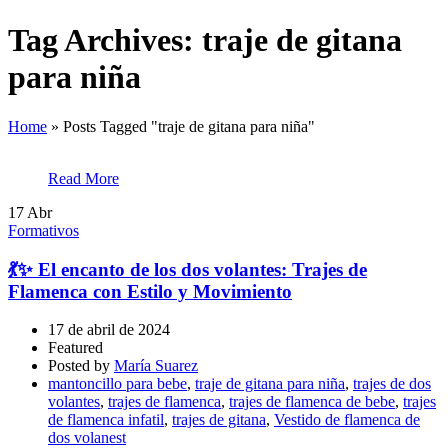
Tag Archives: traje de gitana
para niña
Home
»
Posts Tagged "traje de gitana para niña"
Read More
17
Abr
Formativos
💃✨ El encanto de los dos volantes: Trajes de
Flamenca con Estilo y Movimiento
17 de abril de 2024
Featured
Posted by
María Suarez
mantoncillo para bebe
,
traje de gitana para niña
,
trajes de dos
volantes
,
trajes de flamenca
,
trajes de flamenca de bebe
,
trajes
de flamenca infatil
,
trajes de gitana
,
Vestido de flamenca de
dos volanest