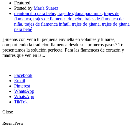
Featured
Posted by
María Suarez
mantoncillo para bebe
,
traje de gitana para niña
,
trajes de
flamenca
,
trajes de flamenca de bebe
,
trajes de flamenca de
niña
,
trajes de flamenca infatil
,
trajes de gitana
,
trajes de gitana
para bebé
¿Sueñas con ver a tu pequeña envuelta en volantes y lunares,
compartiendo la tradición flamenca desde sus primeros pasos? Te
presentamos la solución perfecta. Para las flamencas de corazón y
madres que ven en la...
Facebook
Email
Pinterest
WhatsApp
WhatsApp
TikTok
Close
Recent Posts