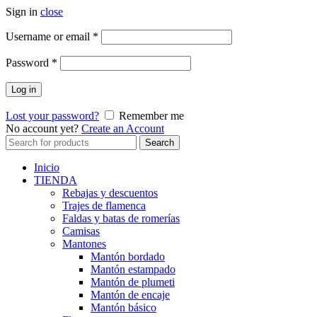
Sign in
close
Obligatorio
Username or email
*
Obligatorio
Password
*
Log in
Lost your password?
Remember me
No account yet?
Create an Account
Search
Search
for:
Inicio
TIENDA
Rebajas y descuentos
Trajes de flamenca
Faldas y batas de romerías
Camisas
Mantones
Mantón bordado
Mantón estampado
Mantón de plumeti
Mantón de encaje
Mantón básico