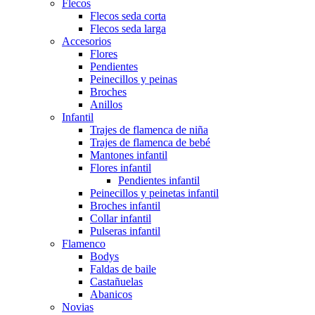
Flecos
Flecos seda corta
Flecos seda larga
Accesorios
Flores
Pendientes
Peinecillos y peinas
Broches
Anillos
Infantil
Trajes de flamenca de niña
Trajes de flamenca de bebé
Mantones infantil
Flores infantil
Pendientes infantil
Peinecillos y peinetas infantil
Broches infantil
Collar infantil
Pulseras infantil
Flamenco
Bodys
Faldas de baile
Castañuelas
Abanicos
Novias