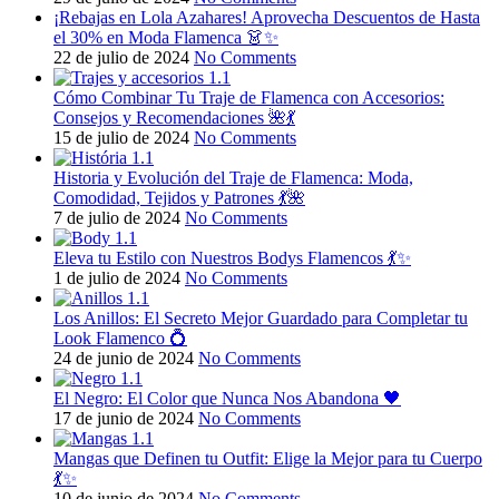
¡Rebajas en Lola Azahares! Aprovecha Descuentos de Hasta
el 30% en Moda Flamenca 👗✨
22 de julio de 2024
No Comments
Cómo Combinar Tu Traje de Flamenca con Accesorios:
Consejos y Recomendaciones 🌺💃
15 de julio de 2024
No Comments
Historia y Evolución del Traje de Flamenca: Moda,
Comodidad, Tejidos y Patrones 💃🌺
7 de julio de 2024
No Comments
Eleva tu Estilo con Nuestros Bodys Flamencos 💃✨
1 de julio de 2024
No Comments
Los Anillos: El Secreto Mejor Guardado para Completar tu
Look Flamenco 💍
24 de junio de 2024
No Comments
El Negro: El Color que Nunca Nos Abandona 🖤
17 de junio de 2024
No Comments
Mangas que Definen tu Outfit: Elige la Mejor para tu Cuerpo
💃✨
10 de junio de 2024
No Comments