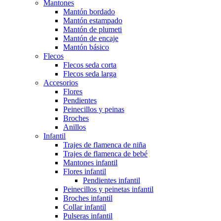
Mantones
Mantón bordado
Mantón estampado
Mantón de plumeti
Mantón de encaje
Mantón básico
Flecos
Flecos seda corta
Flecos seda larga
Accesorios
Flores
Pendientes
Peinecillos y peinas
Broches
Anillos
Infantil
Trajes de flamenca de niña
Trajes de flamenca de bebé
Mantones infantil
Flores infantil
Pendientes infantil
Peinecillos y peinetas infantil
Broches infantil
Collar infantil
Pulseras infantil