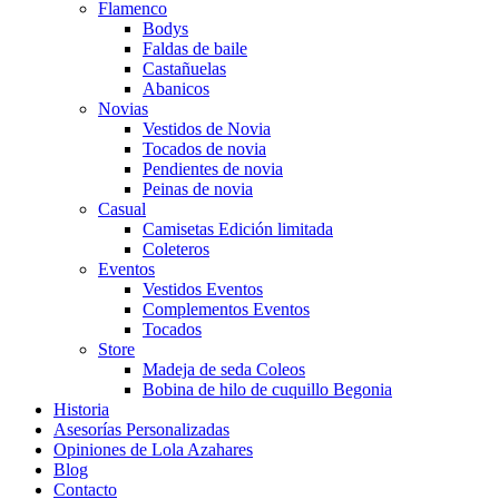
Flamenco
Bodys
Faldas de baile
Castañuelas
Abanicos
Novias
Vestidos de Novia
Tocados de novia
Pendientes de novia
Peinas de novia
Casual
Camisetas Edición limitada
Coleteros
Eventos
Vestidos Eventos
Complementos Eventos
Tocados
Store
Madeja de seda Coleos
Bobina de hilo de cuquillo Begonia
Historia
Asesorías Personalizadas
Opiniones de Lola Azahares
Blog
Contacto