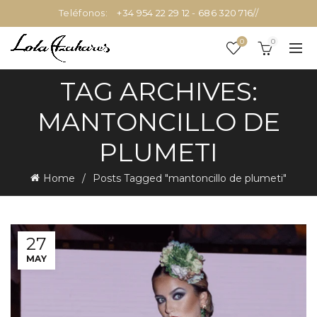
Teléfonos:
+34 954 22 29 12
-
686 320 716
//
0
0
TAG ARCHIVES:
MANTONCILLO DE
PLUMETI
Home
Posts Tagged "mantoncillo de plumeti"
27
MAY