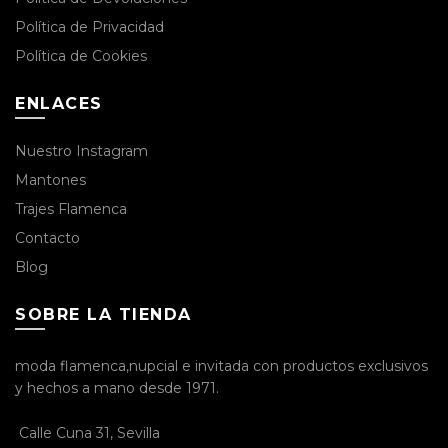
Política de Privacidad
Política de Cookies
ENLACES
Nuestro Instagram
Mantones
RAJES DE
Trajes Flamenca
LAMENCAS:
ISTIENDO A
Contacto
A MODA
Blog
N FERIAS Y
OMERÍAS 💃
SOBRE LA TIENDA
 de mayo de
024
No
omments
moda flamenca,nupcial e invitada con productos exclusivos
y hechos a mano desde 1971.
Calle Cuna 31, Sevilla