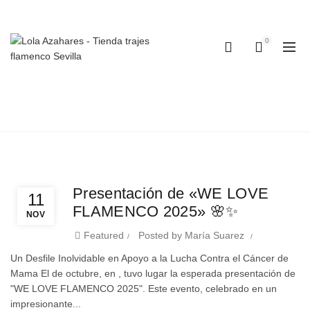
Teléfonos:
+34 954 22 29 12
-
686 320 716
//
0
0
TAG ARCHIVES: BODAS
Home
Posts Tagged "bodas"
N
O:
Y
AD
Formativos
Presentación de «WE LOVE
11
FLAMENCO 2025» 🌸✨
NOV
Featured
Posted by
María Suarez
Un Desfile Inolvidable en Apoyo a la Lucha Contra el Cáncer de
Mama El de octubre, en , tuvo lugar la esperada presentación de
"WE LOVE FLAMENCO 2025". Este evento, celebrado en un
impresionante...