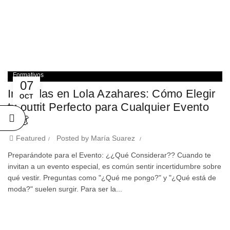
Formativos
07
ÓN
Invitadas en Lola Azahares: Cómo Elegir
OCT
R
tu outfit Perfecto para Cualquier Evento
🎉👗
✨
Featured
Posted by
María Suarez
de
Preparándote para el Evento: ¿¿Qué Considerar?? Cuando te
invitan a un evento especial, es común sentir incertidumbre sobre
qué vestir. Preguntas como "¿Qué me pongo?" y "¿Qué está de
moda?" suelen surgir. Para ser la...
A
A