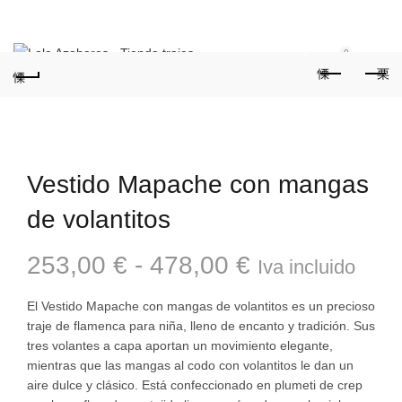
Teléfonos:
+34 954 22 29 12
-
686 320 716
//
0
0
Vestido Mapache con mangas
de volantitos
Rango
253,00
€
-
478,00
€
Iva incluido
de
El Vestido Mapache con mangas de volantitos es un precioso
traje de flamenca para niña, lleno de encanto y tradición. Sus
precios:
tres volantes a capa aportan un movimiento elegante,
mientras que las mangas al codo con volantitos le dan un
desde
aire dulce y clásico. Está confeccionado en plumeti de crep