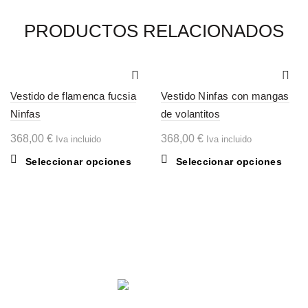
PRODUCTOS RELACIONADOS
Vestido de flamenca fucsia
Vestido Ninfas con mangas
Ninfas
de volantitos
368,00
€
368,00
€
Iva incluido
Iva incluido
Este
Este
Seleccionar opciones
Seleccionar opciones
producto
produ
tiene
tiene
múltiples
múltip
variantes.
varian
Las
Las
opciones
opcio
se
se
pueden
pued
elegir
elegir