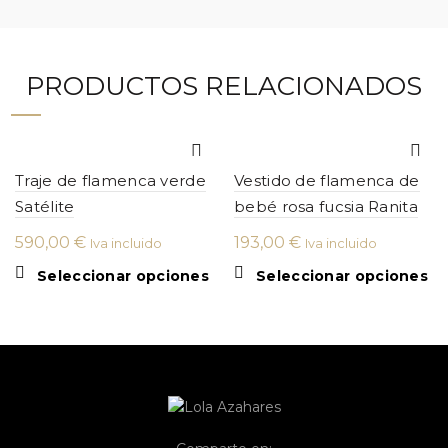
PRODUCTOS RELACIONADOS
Traje de flamenca verde
Vestido de flamenca de
Satélite
bebé rosa fucsia Ranita
590,00
€
193,00
€
Iva incluido
Iva incluido
Este
Es
Seleccionar opciones
Seleccionar opciones
producto
pr
tiene
ti
múltiples
mú
variantes.
var
Las
La
opciones
op
se
se