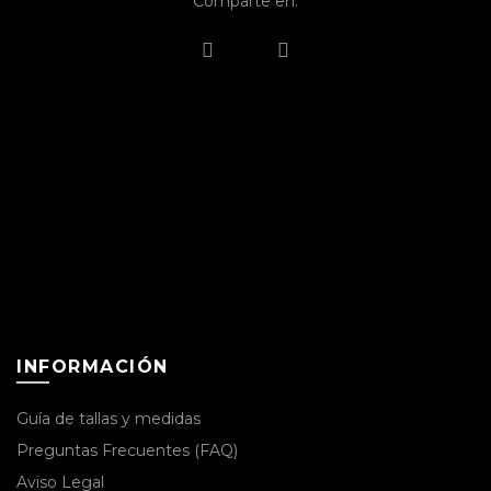
Comparte en:
pueden
pu
elegir
ele
en
en
la
la
página
pá
de
de
producto
pr
INFORMACIÓN
Guía de tallas y medidas
Preguntas Frecuentes (FAQ)
Aviso Legal