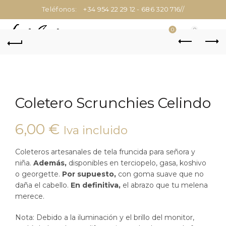
Teléfonos:
+34 954 22 29 12
-
686 320 716
//
0
0
Coletero Scrunchies Celindo
6,00
€
Iva incluido
Coleteros artesanales de tela fruncida para señora y
niña.
Además,
disponibles en terciopelo, gasa, koshivo
o georgette.
Por supuesto,
con goma suave que no
daña el cabello.
En definitiva,
el abrazo que tu melena
merece.
Nota: Debido a la iluminación y el brillo del monitor,