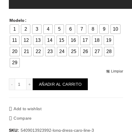
Modelo
1
2
3
4
5
6
7
8
9
10
11
12
13
14
15
16
17
18
19
20
21
22
23
24
25
26
27
28
29
Limpiar
Ramillete de flores Bises cantidad
AÑADIR AL CARRITO
Add to wishlist
Compare
SKU:
5409013923992-long-dress-caro-line-3