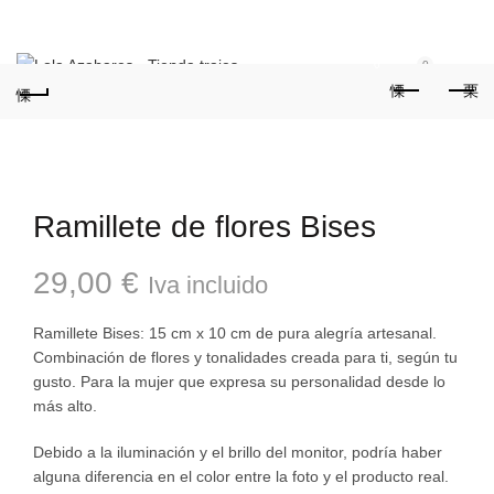
Teléfonos:
+34 954 22 29 12
-
686 320 716
//
0
0
Ramillete de flores Bises
29,00
€
Iva incluido
Ramillete Bises: 15 cm x 10 cm de pura alegría artesanal.
Combinación de flores y tonalidades creada para ti, según tu
gusto. Para la mujer que expresa su personalidad desde lo
más alto.
Debido a la iluminación y el brillo del monitor, podría haber
alguna diferencia en el color entre la foto y el producto real.