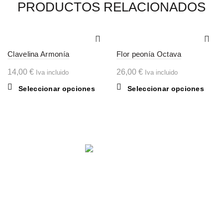
PRODUCTOS RELACIONADOS
Clavelina Armonía
Flor peonía Octava
14,00
€
26,00
€
Iva incluido
Iva incluido
Este
Este
Seleccionar opciones
Seleccionar opciones
producto
produ
tiene
tiene
múltiples
múltip
variantes.
varian
Las
Las
opciones
opcio
se
se
Comparte en:
pueden
pued
elegir
elegir
en
en
la
la
página
págin