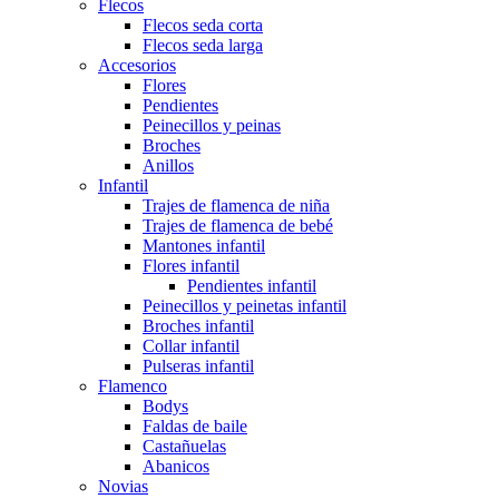
Flecos
Flecos seda corta
Flecos seda larga
Accesorios
Flores
Pendientes
Peinecillos y peinas
Broches
Anillos
Infantil
Trajes de flamenca de niña
Trajes de flamenca de bebé
Mantones infantil
Flores infantil
Pendientes infantil
Peinecillos y peinetas infantil
Broches infantil
Collar infantil
Pulseras infantil
Flamenco
Bodys
Faldas de baile
Castañuelas
Abanicos
Novias