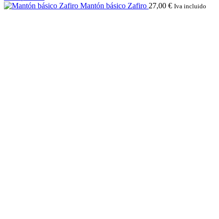
Mantón básico Zafiro
27,00
€
Iva incluido