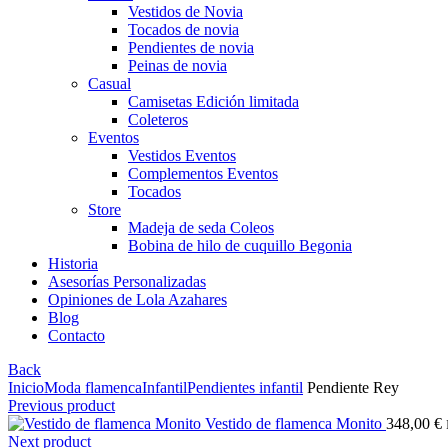
Vestidos de Novia
Tocados de novia
Pendientes de novia
Peinas de novia
Casual
Camisetas Edición limitada
Coleteros
Eventos
Vestidos Eventos
Complementos Eventos
Tocados
Store
Madeja de seda Coleos
Bobina de hilo de cuquillo Begonia
Historia
Asesorías Personalizadas
Opiniones de Lola Azahares
Blog
Contacto
Back
Inicio
Moda flamenca
Infantil
Pendientes infantil
Pendiente Rey
Previous product
Vestido de flamenca Monito
348,00
€
Next product