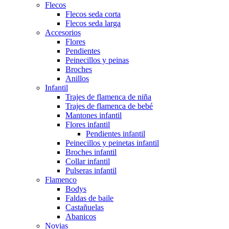
Flecos
Flecos seda corta
Flecos seda larga
Accesorios
Flores
Pendientes
Peinecillos y peinas
Broches
Anillos
Infantil
Trajes de flamenca de niña
Trajes de flamenca de bebé
Mantones infantil
Flores infantil
Pendientes infantil
Peinecillos y peinetas infantil
Broches infantil
Collar infantil
Pulseras infantil
Flamenco
Bodys
Faldas de baile
Castañuelas
Abanicos
Novias