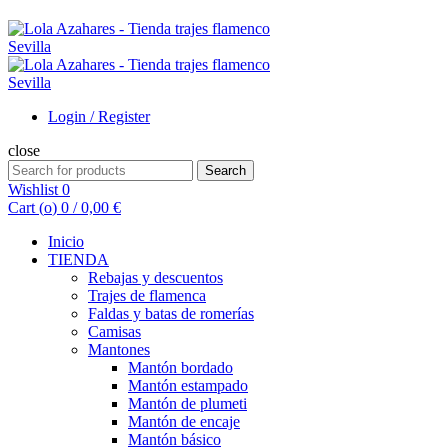
Login / Register
close
Search
Search
for:
Wishlist
0
Cart (
o
)
0
/
0,00
€
Inicio
TIENDA
Rebajas y descuentos
Trajes de flamenca
Faldas y batas de romerías
Camisas
Mantones
Mantón bordado
Mantón estampado
Mantón de plumeti
Mantón de encaje
Mantón básico