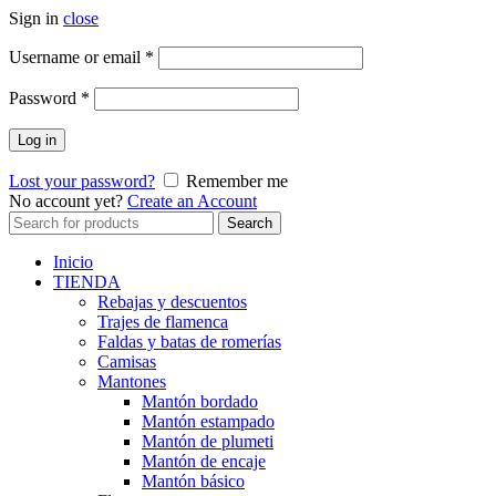
Sign in
close
Obligatorio
Username or email
*
Obligatorio
Password
*
Log in
Lost your password?
Remember me
No account yet?
Create an Account
Search
Search
for:
Inicio
TIENDA
Rebajas y descuentos
Trajes de flamenca
Faldas y batas de romerías
Camisas
Mantones
Mantón bordado
Mantón estampado
Mantón de plumeti
Mantón de encaje
Mantón básico