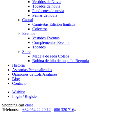
Vestidos de Novia
Tocados de novia
Pendientes de novia
Peinas de novia
Casual
Camisetas Edición limitada
Coleteros
Eventos
Vestidos Eventos
Complementos Eventos
Tocados
Store
Madeja de seda Coleos
Bobina de hilo de cuquillo Begonia
Historia
Asesorías Personalizadas
Opiniones de Lola Azahares
Blog
Contacto
Wishlist
Login / Register
Shopping cart
close
Teléfonos:
+34 954 22 29 12
-
686 320 716
//