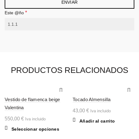
*
Este @ño
PRODUCTOS RELACIONADOS
Vestido de flamenca beige
Tocado Almensilla
Valentina
43,00
€
Iva incluido
550,00
€
Iva incluido
Añadir al carrito
Este
Seleccionar opciones
producto