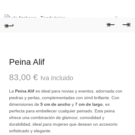
Teléfonos:
+34 954 22 29 12
-
686 320 716
//
0
0
Peina Alif
83,00
€
Iva incluido
La
Peina Alif
es ideal para novias y eventos, adornada con
piedras y perlas, complementadas con símil brillante. Con
dimensiones de
5 cm de ancho
y
7 cm de largo
, es
perfecta para embellecer cualquier peinado. Esta peina
ofrece una combinación de glamour, comodidad y
durabilidad, ideal para mujeres que desean un accesorio
sofisticado y elegante.