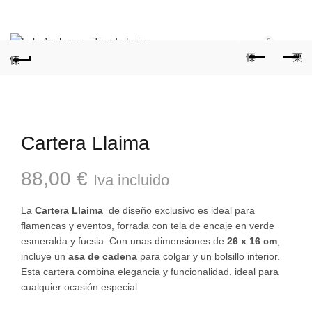
Teléfonos:
+34 954 22 29 12
-
686 320 716
//
0
0
Cartera Llaima
88,00
€
Iva incluido
La
Cartera Llaima
de diseño exclusivo es ideal para
flamencas y eventos, forrada con tela de encaje en verde
esmeralda y fucsia. Con unas dimensiones de
26 x 16 cm
,
incluye un
asa de cadena
para colgar y un bolsillo interior.
Esta cartera combina elegancia y funcionalidad, ideal para
cualquier ocasión especial.