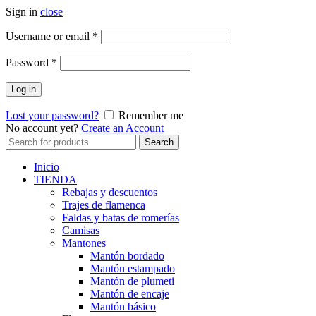
Sign in
close
Obligatorio
Username or email
*
Obligatorio
Password
*
Log in
Lost your password?
Remember me
No account yet?
Create an Account
Search
Search
for:
Inicio
TIENDA
Rebajas y descuentos
Trajes de flamenca
Faldas y batas de romerías
Camisas
Mantones
Mantón bordado
Mantón estampado
Mantón de plumeti
Mantón de encaje
Mantón básico