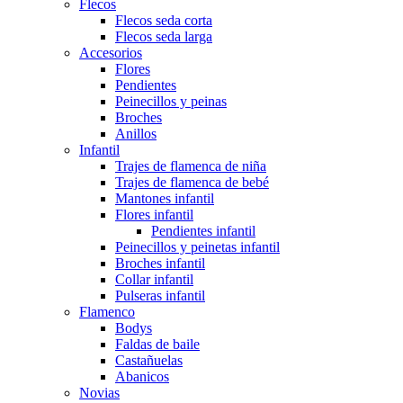
Flecos
Flecos seda corta
Flecos seda larga
Accesorios
Flores
Pendientes
Peinecillos y peinas
Broches
Anillos
Infantil
Trajes de flamenca de niña
Trajes de flamenca de bebé
Mantones infantil
Flores infantil
Pendientes infantil
Peinecillos y peinetas infantil
Broches infantil
Collar infantil
Pulseras infantil
Flamenco
Bodys
Faldas de baile
Castañuelas
Abanicos
Novias