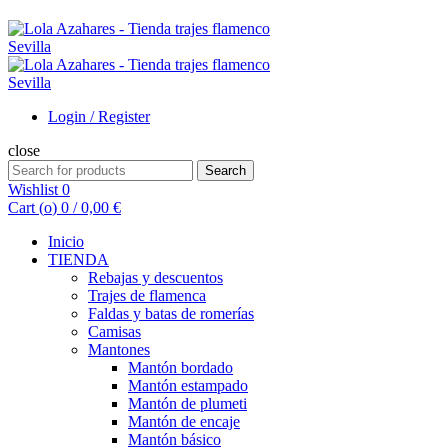
Login / Register
close
Search
Search
for:
Wishlist
0
Cart (
o
)
0
/
0,00
€
Inicio
TIENDA
Rebajas y descuentos
Trajes de flamenca
Faldas y batas de romerías
Camisas
Mantones
Mantón bordado
Mantón estampado
Mantón de plumeti
Mantón de encaje
Mantón básico