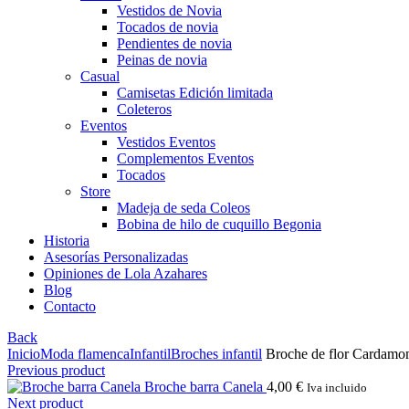
Vestidos de Novia
Tocados de novia
Pendientes de novia
Peinas de novia
Casual
Camisetas Edición limitada
Coleteros
Eventos
Vestidos Eventos
Complementos Eventos
Tocados
Store
Madeja de seda Coleos
Bobina de hilo de cuquillo Begonia
Historia
Asesorías Personalizadas
Opiniones de Lola Azahares
Blog
Contacto
Back
Inicio
Moda flamenca
Infantil
Broches infantil
Broche de flor Cardam
Previous product
Broche barra Canela
4,00
€
Iva incluido
Next product