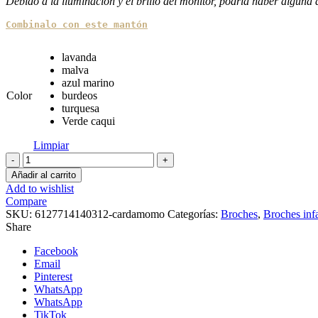
Debido a la iluminación y el brillo del monitor, podría haber alguna d
Combinalo con este mantón
lavanda
malva
azul marino
Color
burdeos
turquesa
Verde caqui
Limpiar
Broche
de
Añadir al carrito
flor
Add to wishlist
Cardamomo
Compare
cantidad
SKU:
6127714140312-cardamomo
Categorías:
Broches
,
Broches infa
Share
Facebook
Email
Pinterest
WhatsApp
WhatsApp
TikTok