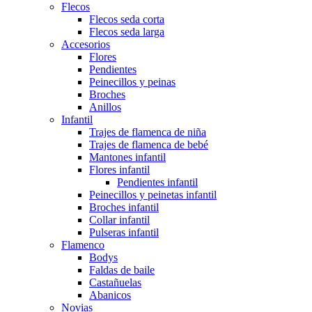
Flecos
Flecos seda corta
Flecos seda larga
Accesorios
Flores
Pendientes
Peinecillos y peinas
Broches
Anillos
Infantil
Trajes de flamenca de niña
Trajes de flamenca de bebé
Mantones infantil
Flores infantil
Pendientes infantil
Peinecillos y peinetas infantil
Broches infantil
Collar infantil
Pulseras infantil
Flamenco
Bodys
Faldas de baile
Castañuelas
Abanicos
Novias