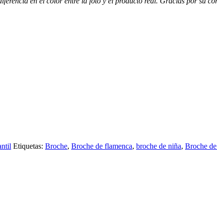
iferencia en el color entre la foto y el producto real. Gracias por su c
ntil
Etiquetas:
Broche
,
Broche de flamenca
,
broche de niña
,
Broche de