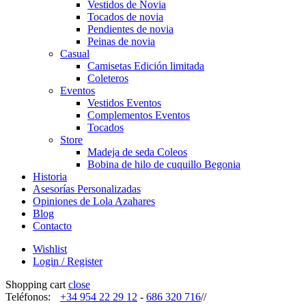
Vestidos de Novia
Tocados de novia
Pendientes de novia
Peinas de novia
Casual
Camisetas Edición limitada
Coleteros
Eventos
Vestidos Eventos
Complementos Eventos
Tocados
Store
Madeja de seda Coleos
Bobina de hilo de cuquillo Begonia
Historia
Asesorías Personalizadas
Opiniones de Lola Azahares
Blog
Contacto
Wishlist
Login / Register
Shopping cart
close
Teléfonos:
+34 954 22 29 12
-
686 320 716
//