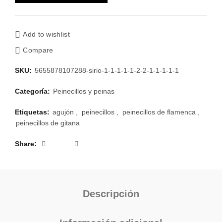
Add to wishlist
Compare
SKU:
5655878107288-sirio-1-1-1-1-1-2-2-1-1-1-1-1
Categoría:
Peinecillos y peinas
Etiquetas:
agujón
,
peinecillos
,
peinecillos de flamenca
,
peinecillos de gitana
Share
Descripción