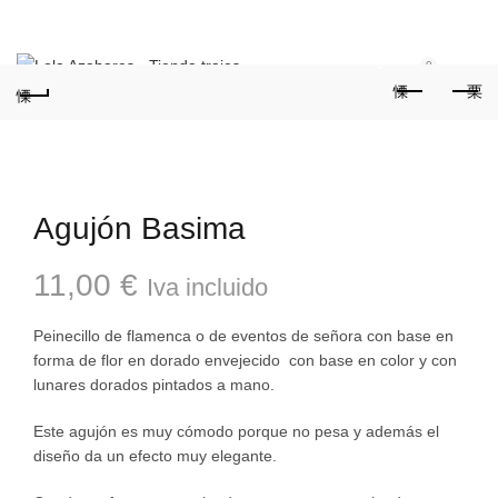
Teléfonos:
+34 954 22 29 12
-
686 320 716
//
0
0
Agujón Basima
11,00
€
Iva incluido
Peinecillo de flamenca o de eventos de señora con base en
forma de flor en dorado envejecido con base en color y con
lunares dorados pintados a mano.
Este agujón es muy cómodo porque no pesa y además el
diseño da un efecto muy elegante.