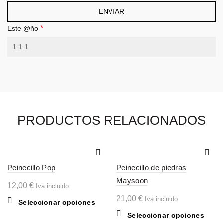
*
Este @ño
PRODUCTOS RELACIONADOS
Peinecillo Pop
Peinecillo de piedras
Maysoon
12,00
€
Iva incluido
21,00
€
Iva incluido
Este
Seleccionar opciones
producto
Este
Seleccionar opciones