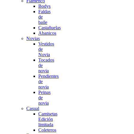
Flamenco
Bodys
Faldas
de
baile
Castañuelas
Abanicos
Novias
Vestidos
de
Novia
Tocados
de
novia
Pendientes
de
novia
Peinas
de
novia
Casual
Camisetas
Edición
limitada
Coleteros