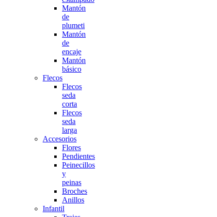
Mantón
de
plumeti
Mantón
de
encaje
Mantón
básico
Flecos
Flecos
seda
corta
Flecos
seda
larga
Accesorios
Flores
Pendientes
Peinecillos
y
peinas
Broches
Anillos
Infantil