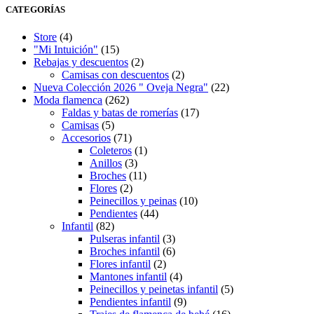
página
múltiples
CATEGORÍAS
de
variantes.
producto
Las
Store
(4)
opciones
"Mi Intuición"
(15)
se
Rebajas y descuentos
(2)
pueden
Camisas con descuentos
(2)
elegir
Nueva Colección 2026 " Oveja Negra"
(22)
en
Moda flamenca
(262)
la
Faldas y batas de romerías
(17)
página
Camisas
(5)
de
Accesorios
(71)
producto
Coleteros
(1)
Anillos
(3)
Broches
(11)
Flores
(2)
Peinecillos y peinas
(10)
Pendientes
(44)
Infantil
(82)
Pulseras infantil
(3)
Broches infantil
(6)
Flores infantil
(2)
Mantones infantil
(4)
Peinecillos y peinetas infantil
(5)
Pendientes infantil
(9)