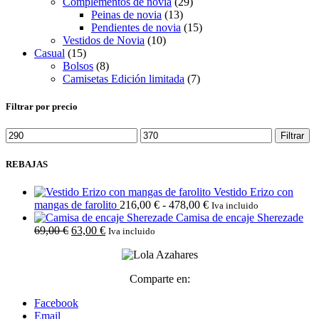
Complementos de novia
(29)
Peinas de novia
(13)
Pendientes de novia
(15)
Vestidos de Novia
(10)
Casual
(15)
Bolsos
(8)
Camisetas Edición limitada
(7)
Filtrar por precio
Precio
Precio
Filtrar
mínimo
máximo
REBAJAS
Vestido Erizo con
Rango
mangas de farolito
216,00
€
-
478,00
€
Iva incluido
de
Camisa de encaje Sherezade
El
El
precios:
69,00
€
63,00
€
Iva incluido
precio
precio
desde
original
actual
216,00 €
era:
es:
hasta
Comparte en:
69,00 €.
63,00 €.
478,00 €
Facebook
Email