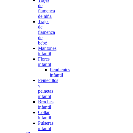
Trajes
de
flamenca
de niña
Trajes
de
flamenca
de
bebé
Mantones
infantil
Flores
infantil
Pendientes
infantil
Peinecillos
y
peinetas
infantil
Broches
infantil
Collar
infantil
Pulseras
infantil