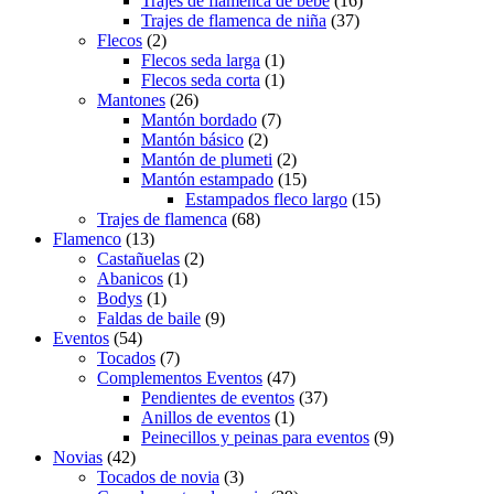
Trajes de flamenca de bebé
(16)
Trajes de flamenca de niña
(37)
Flecos
(2)
Flecos seda larga
(1)
Flecos seda corta
(1)
Mantones
(26)
Mantón bordado
(7)
Mantón básico
(2)
Mantón de plumeti
(2)
Mantón estampado
(15)
Estampados fleco largo
(15)
Trajes de flamenca
(68)
Flamenco
(13)
Castañuelas
(2)
Abanicos
(1)
Bodys
(1)
Faldas de baile
(9)
Eventos
(54)
Tocados
(7)
Complementos Eventos
(47)
Pendientes de eventos
(37)
Anillos de eventos
(1)
Peinecillos y peinas para eventos
(9)
Novias
(42)
Tocados de novia
(3)