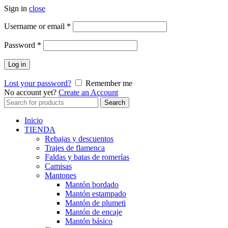
Sign in
close
Obligatorio
Username or email
*
Obligatorio
Password
*
Log in
Lost your password?
Remember me
No account yet?
Create an Account
Search
Search
for:
Inicio
TIENDA
Rebajas y descuentos
Trajes de flamenca
Faldas y batas de romerías
Camisas
Mantones
Mantón bordado
Mantón estampado
Mantón de plumeti
Mantón de encaje
Mantón básico