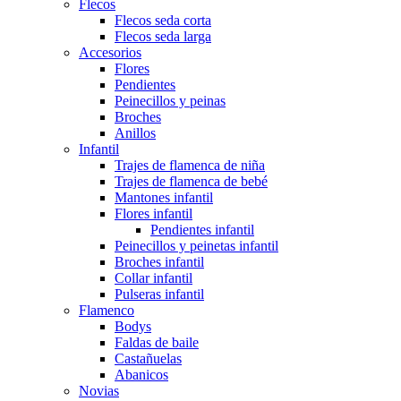
Flecos
Flecos seda corta
Flecos seda larga
Accesorios
Flores
Pendientes
Peinecillos y peinas
Broches
Anillos
Infantil
Trajes de flamenca de niña
Trajes de flamenca de bebé
Mantones infantil
Flores infantil
Pendientes infantil
Peinecillos y peinetas infantil
Broches infantil
Collar infantil
Pulseras infantil
Flamenco
Bodys
Faldas de baile
Castañuelas
Abanicos
Novias