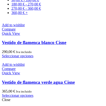
180,00
€
-
270,00
€
270,00
€
-
360,00
€
360,00
€
+
Add to wishlist
Compare
Quick View
Vestido de flamenca blanco Cisne
290,00
€
Iva incluido
Este
Seleccionar opciones
producto
tiene
Add to wishlist
múltiples
Compare
variantes.
Quick View
Las
opciones
Vestido de flamenca verde agua Cisne
se
pueden
365,00
€
Iva incluido
elegir
Este
Seleccionar opciones
en
producto
Close
la
tiene