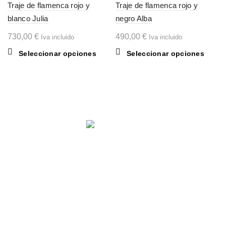
Traje de flamenca rojo y
Traje de flamenca rojo y
blanco Julia
negro Alba
730,00
€
490,00
€
Iva incluido
Iva incluido
Este
Este
Seleccionar opciones
Seleccionar opciones
producto
produc
tiene
tiene
múltiples
múltipl
variantes.
variant
Las
Las
opciones
opcion
se
se
pueden
puede
Comparte en:
elegir
elegir
en
en
la
la
página
página
de
de
producto
produc