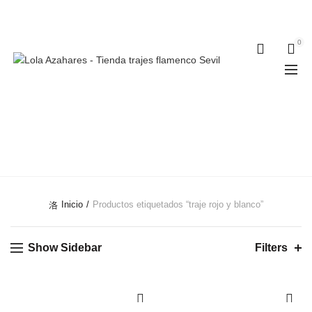
Teléfonos:
+34 954 22 29 12
-
686 320 716
//
0
0
TRAJE ROJO Y
BLANCO
Inicio
Productos etiquetados “traje rojo y blanco”
Show Sidebar
Filters