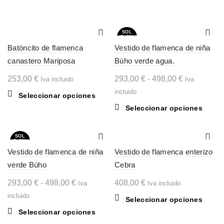
SOL
D OU
T
Batóncito de flamenca
Vestido de flamenca de niña
canastero Mariposa
Búho verde agua.
Rango
253,00
€
293,00
€
-
498,00
€
Iva incluido
Iva
de
incluido
Este
Seleccionar opciones
precios:
producto
Este
Seleccionar opciones
desde
tiene
produc
múltiples
293,00 €
tiene
SOL
variantes.
hasta
múltipl
D OU
T
Las
Vestido de flamenca de niña
Vestido de flamenca enterizo
variant
498,00 €
opciones
Las
verde Búho
Cebra
se
opcion
Rango
293,00
€
-
498,00
€
408,00
€
pueden
Iva
Iva incluido
se
elegir
de
puede
incluido
Este
Seleccionar opciones
en
elegir
precios:
produc
Este
Seleccionar opciones
la
en
desde
tiene
producto