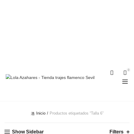
Teléfonos:
+34 954 22 29 12
-
686 320 716
//
0
0
TALLA 6
Inicio
Productos etiquetados “Talla 6”
Show Sidebar
Filters