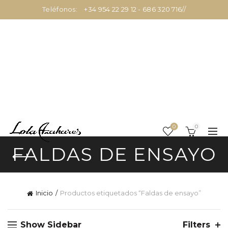
Teléfonos:
+34 954 22 29 12
-
686 320 716
//
0
0
FALDAS DE ENSAYO
Inicio
Productos etiquetados “Faldas de ensayo”
Show Sidebar
Filters