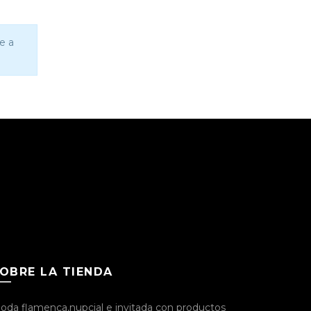
oducto
producto
e a
OBRE LA TIENDA
oda flamenca,nupcial e invitada con productos