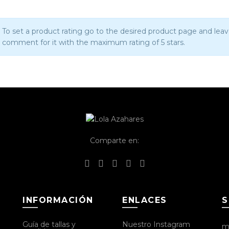
página
pr
de
producto
To set a product rating go to the desired product page and leav
comment for it with the maximum rating of 5 stars.
Comparte en:
INFORMACIÓN
ENLACES
S
Guía de tallas y
Nuestro Instagram
m