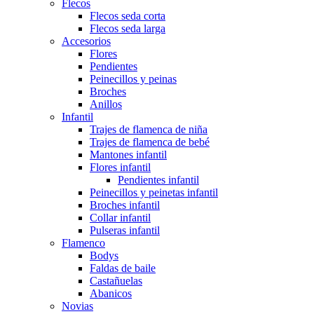
Flecos
Flecos seda corta
Flecos seda larga
Accesorios
Flores
Pendientes
Peinecillos y peinas
Broches
Anillos
Infantil
Trajes de flamenca de niña
Trajes de flamenca de bebé
Mantones infantil
Flores infantil
Pendientes infantil
Peinecillos y peinetas infantil
Broches infantil
Collar infantil
Pulseras infantil
Flamenco
Bodys
Faldas de baile
Castañuelas
Abanicos
Novias