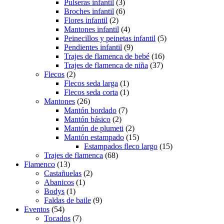
Pulseras infantil
(3)
Broches infantil
(6)
Flores infantil
(2)
Mantones infantil
(4)
Peinecillos y peinetas infantil
(5)
Pendientes infantil
(9)
Trajes de flamenca de bebé
(16)
Trajes de flamenca de niña
(37)
Flecos
(2)
Flecos seda larga
(1)
Flecos seda corta
(1)
Mantones
(26)
Mantón bordado
(7)
Mantón básico
(2)
Mantón de plumeti
(2)
Mantón estampado
(15)
Estampados fleco largo
(15)
Trajes de flamenca
(68)
Flamenco
(13)
Castañuelas
(2)
Abanicos
(1)
Bodys
(1)
Faldas de baile
(9)
Eventos
(54)
Tocados
(7)