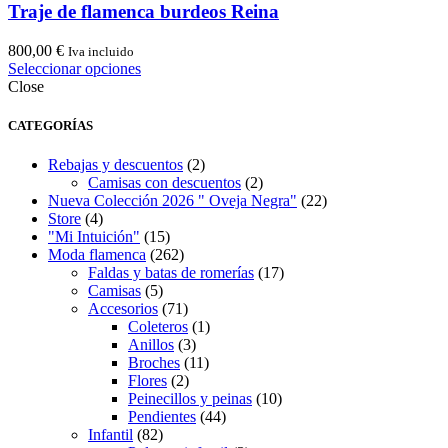
Traje de flamenca burdeos Reina
800,00
€
Iva incluido
Este
Seleccionar opciones
producto
Close
tiene
múltiples
CATEGORÍAS
variantes.
Las
Rebajas y descuentos
(2)
opciones
Camisas con descuentos
(2)
se
Nueva Colección 2026 " Oveja Negra"
(22)
pueden
Store
(4)
elegir
"Mi Intuición"
(15)
en
Moda flamenca
(262)
la
Faldas y batas de romerías
(17)
página
Camisas
(5)
de
Accesorios
(71)
producto
Coleteros
(1)
Anillos
(3)
Broches
(11)
Flores
(2)
Peinecillos y peinas
(10)
Pendientes
(44)
Infantil
(82)