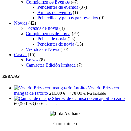
Complementos Eventos
(47)
Pendientes de eventos
(37)
Anillos de eventos
(1)
Peinecillos y peinas para eventos
(9)
Novias
(42)
Tocados de novia
(3)
Complementos de novia
(29)
Peinas de novia
(13)
Pendientes de novia
(15)
Vestidos de Novia
(10)
Casual
(15)
Bolsos
(8)
Camisetas Edición limitada
(7)
REBAJAS
Vestido Erizo con
Rango
mangas de farolito
216,00
€
-
478,00
€
Iva incluido
de
Camisa de encaje Sherezade
El
El
precios:
69,00
€
63,00
€
Iva incluido
precio
precio
desde
original
actual
216,00 €
era:
es:
hasta
Comparte en:
69,00 €.
63,00 €.
478,00 €