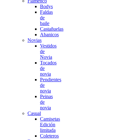
Flamenco
Bodys
Faldas
de
baile
Castañuelas
Abanicos
Novias
Vestidos
de
Novia
Tocados
de
novia
Pendientes
de
novia
Peinas
de
novia
Casual
Camisetas
Edición
limitada
Coleteros