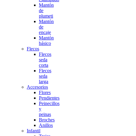
Mantón
de
plumeti
Mantón
de
encaje
Mantón
básico
Flecos
Flecos
seda
corta
Flecos
seda
larga
Accesorios
Flores
Pendientes
Peinecillos
y
peinas
Broches
Anillos
Infantil