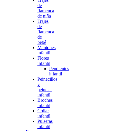
Trajes
de
flamenca
de niña
Trajes
de
flamenca
de
bebé
Mantones
infantil
Flores
infantil
Pendientes
infantil
Peinecillos
y
peinetas
infantil
Broches
infantil
Collar
infantil
Pulseras
infantil