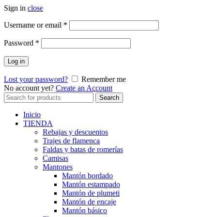
Sign in
close
Obligatorio
Username or email
*
Obligatorio
Password
*
Log in
Lost your password?
Remember me
No account yet?
Create an Account
Search
Search
for:
Inicio
TIENDA
Rebajas y descuentos
Trajes de flamenca
Faldas y batas de romerías
Camisas
Mantones
Mantón bordado
Mantón estampado
Mantón de plumeti
Mantón de encaje
Mantón básico