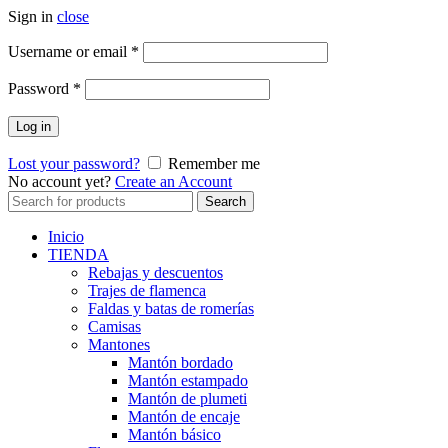
Sign in
close
Obligatorio
Username or email
*
Obligatorio
Password
*
Log in
Lost your password?
Remember me
No account yet?
Create an Account
Search
Search
for:
Inicio
TIENDA
Rebajas y descuentos
Trajes de flamenca
Faldas y batas de romerías
Camisas
Mantones
Mantón bordado
Mantón estampado
Mantón de plumeti
Mantón de encaje
Mantón básico