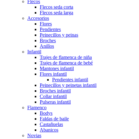
Flecos
Flecos seda corta
Flecos seda larga
Accesorios
Flores
Pendientes
Peinecillos y peinas
Broches
Anillos
Infantil
Trajes de flamenca de niña
Trajes de flamenca de bebé
Mantones infantil
Flores infantil
Pendientes infantil
Peinecillos y peinetas infantil
Broches infantil
Collar infantil
Pulseras infantil
Flamenco
Bodys
Faldas de baile
Castañuelas
Abanicos
Novias