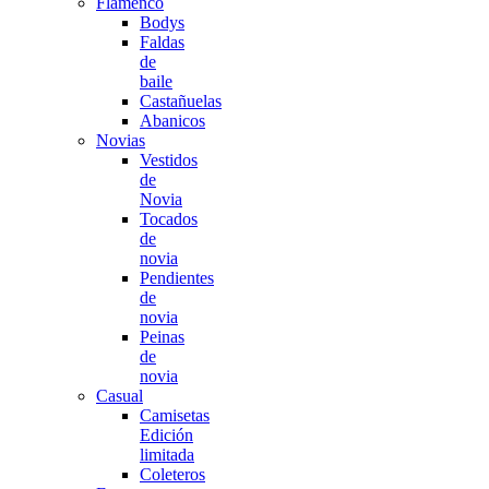
Flamenco
Bodys
Faldas
de
baile
Castañuelas
Abanicos
Novias
Vestidos
de
Novia
Tocados
de
novia
Pendientes
de
novia
Peinas
de
novia
Casual
Camisetas
Edición
limitada
Coleteros