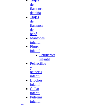
Trajes
de
flamenca
de niña
Trajes
de
flamenca
de
bebé
Mantones
infantil
Flores
infantil
Pendientes
infantil
Peinecillos
y
peinetas
infantil
Broches
infantil
Collar
infantil
Pulseras
infantil