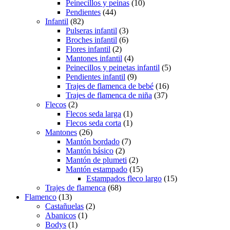
Peinecillos y peinas
(10)
Pendientes
(44)
Infantil
(82)
Pulseras infantil
(3)
Broches infantil
(6)
Flores infantil
(2)
Mantones infantil
(4)
Peinecillos y peinetas infantil
(5)
Pendientes infantil
(9)
Trajes de flamenca de bebé
(16)
Trajes de flamenca de niña
(37)
Flecos
(2)
Flecos seda larga
(1)
Flecos seda corta
(1)
Mantones
(26)
Mantón bordado
(7)
Mantón básico
(2)
Mantón de plumeti
(2)
Mantón estampado
(15)
Estampados fleco largo
(15)
Trajes de flamenca
(68)
Flamenco
(13)
Castañuelas
(2)
Abanicos
(1)
Bodys
(1)