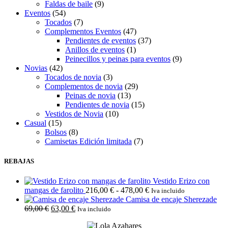
Faldas de baile
(9)
Eventos
(54)
Tocados
(7)
Complementos Eventos
(47)
Pendientes de eventos
(37)
Anillos de eventos
(1)
Peinecillos y peinas para eventos
(9)
Novias
(42)
Tocados de novia
(3)
Complementos de novia
(29)
Peinas de novia
(13)
Pendientes de novia
(15)
Vestidos de Novia
(10)
Casual
(15)
Bolsos
(8)
Camisetas Edición limitada
(7)
REBAJAS
Vestido Erizo con
Rango
mangas de farolito
216,00
€
-
478,00
€
Iva incluido
de
Camisa de encaje Sherezade
El
El
precios:
69,00
€
63,00
€
Iva incluido
precio
precio
desde
original
actual
216,00 €