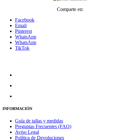
era:
es:
hasta
Comparte en:
69,00 €.
63,00 €.
478,00 €
Facebook
Email
Pinterest
WhatsApp
WhatsApp
TikTok
INFORMACIÓN
Guía de tallas y medidas
Preguntas Frecuentes (FAQ)
Aviso Legal
Política de Devoluciones