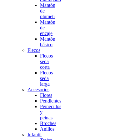
Mantón
de
plumeti
Mantón
de
encaje
Mantón
básico
Flecos
Flecos
seda
corta
Flecos
seda
larga
Accesorios
Flores
Pendientes
Peinecillos
y
peinas
Broches
Anillos
Infantil