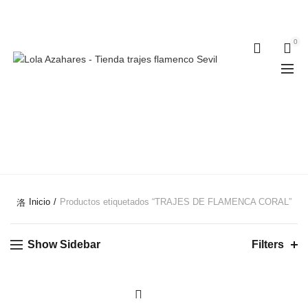
Teléfonos:
+34 954 22 29 12
-
686 320 716
//
0
0
TRAJES DE
FLAMENCA CORAL
Inicio
Productos etiquetados “TRAJES DE FLAMENCA CORAL”
Show Sidebar
Filters