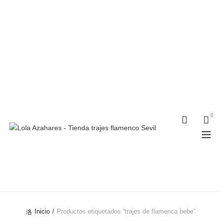
Teléfonos:
+34 954 22 29 12
-
686 320 716
//
0
0
TRAJES DE
FLAMENCA BEBE
Inicio
Productos etiquetados “trajes de flamenca bebe”