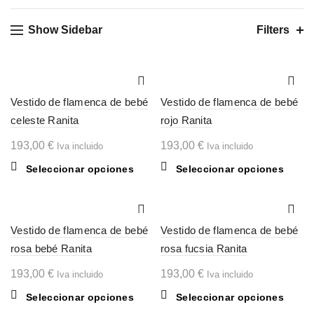
Show Sidebar
Filters
Vestido de flamenca de bebé
Vestido de flamenca de bebé
celeste Ranita
rojo Ranita
193,00
€
193,00
€
Iva incluido
Iva incluido
Este
Este
Seleccionar opciones
Seleccionar opciones
producto
produc
tiene
tiene
múltiples
múltipl
Vestido de flamenca de bebé
variantes.
Vestido de flamenca de bebé
variant
Las
Las
rosa bebé Ranita
rosa fucsia Ranita
opciones
opcion
193,00
€
193,00
€
Iva incluido
Iva incluido
se
se
pueden
puede
Este
Este
Seleccionar opciones
Seleccionar opciones
elegir
elegir
producto
produc