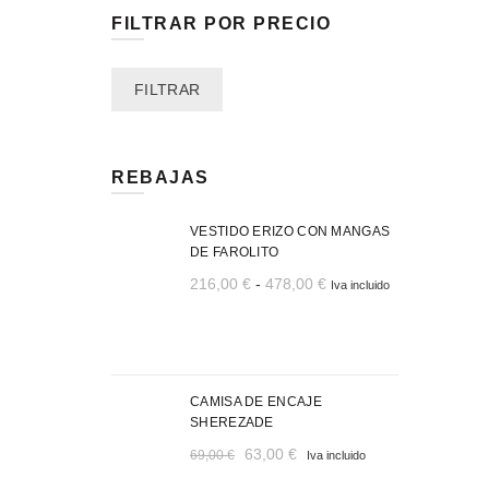
FILTRAR POR PRECIO
Precio
Precio
FILTRAR
mínimo
máximo
REBAJAS
VESTIDO ERIZO CON MANGAS
DE FAROLITO
Rango
216,00
€
-
478,00
€
Iva incluido
de
precios:
desde
216,00 €
CAMISA DE ENCAJE
hasta
SHEREZADE
478,00 €
El
El
63,00
€
69,00
€
Iva incluido
precio
precio