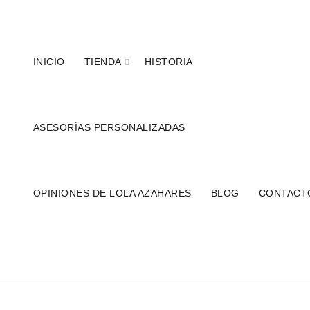
Teléfonos:
+34 954 22 29 12
-
686 320 716
//
INICIO
TIENDA
HISTORIA
ASESORÍAS PERSONALIZADAS
OPINIONES DE LOLA AZAHARES
BLOG
CONTACT
TR