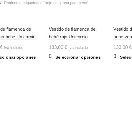
Productos etiquetados “traje de gitana para bebe”
 de flamenca de
Vestido de flamenca de
Vestido 
sa bebe Unicornio
bebé rojo Unicornio
bebé ver
€
133,00
€
133,00
€
Iva incluido
Iva incluido
Este
Este
ccionar opciones
Seleccionar opciones
Selec
producto
producto
tiene
tiene
múltiples
múltiples
variantes.
variantes.
Las
Las
opciones
opciones
se
se
pueden
pueden
elegir
elegir
en
en
la
la