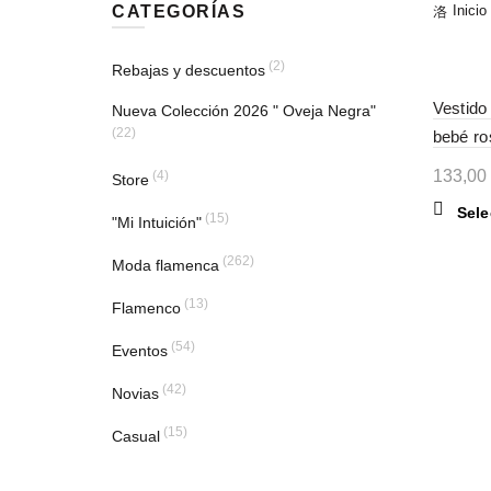
CATEGORÍAS
Inicio
(2)
Rebajas y descuentos
Vestido
Nueva Colección 2026 " Oveja Negra"
(22)
bebé ro
133,00
(4)
Store
Sele
(15)
"Mi Intuición"
(262)
Moda flamenca
(13)
Flamenco
(54)
Eventos
(42)
Novias
(15)
Casual