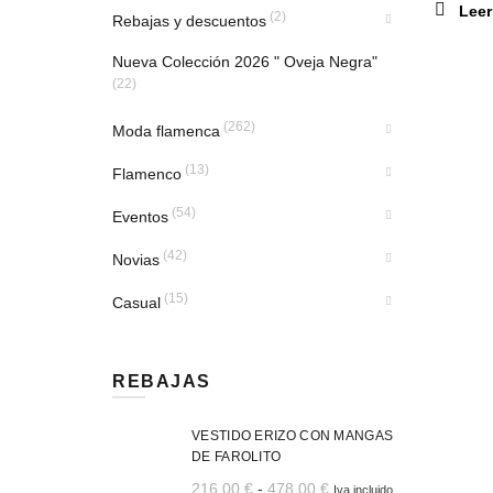
Lee
(2)
Rebajas y descuentos
Nueva Colección 2026 " Oveja Negra"
(22)
(262)
Moda flamenca
(13)
Flamenco
(54)
Eventos
(42)
Novias
(15)
Casual
REBAJAS
VESTIDO ERIZO CON MANGAS
DE FAROLITO
Rango
216,00
€
-
478,00
€
Iva incluido