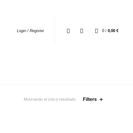
0
0
/
0,00
€
Login / Register
TA Y NEGRO
Filters
Mostrando el único resultado