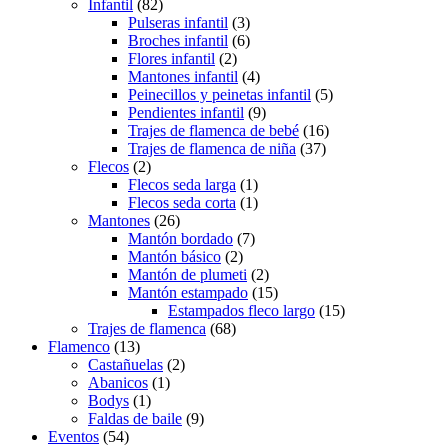
Infantil
(82)
Pulseras infantil
(3)
Broches infantil
(6)
Flores infantil
(2)
Mantones infantil
(4)
Peinecillos y peinetas infantil
(5)
Pendientes infantil
(9)
Trajes de flamenca de bebé
(16)
Trajes de flamenca de niña
(37)
Flecos
(2)
Flecos seda larga
(1)
Flecos seda corta
(1)
Mantones
(26)
Mantón bordado
(7)
Mantón básico
(2)
Mantón de plumeti
(2)
Mantón estampado
(15)
Estampados fleco largo
(15)
Trajes de flamenca
(68)
Flamenco
(13)
Castañuelas
(2)
Abanicos
(1)
Bodys
(1)
Faldas de baile
(9)
Eventos
(54)