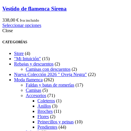
Vestido de flamenca Sirena
338,00
€
Iva incluido
Este
Seleccionar opciones
producto
Close
tiene
múltiples
CATEGORÍAS
variantes.
Las
Store
(4)
opciones
"Mi Intuición"
(15)
se
Rebajas y descuentos
(2)
pueden
Camisas con descuentos
(2)
elegir
Nueva Colección 2026 " Oveja Negra"
(22)
en
Moda flamenca
(262)
la
Faldas y batas de romerías
(17)
página
Camisas
(5)
de
Accesorios
(71)
producto
Coleteros
(1)
Anillos
(3)
Broches
(11)
Flores
(2)
Peinecillos y peinas
(10)
Pendientes
(44)