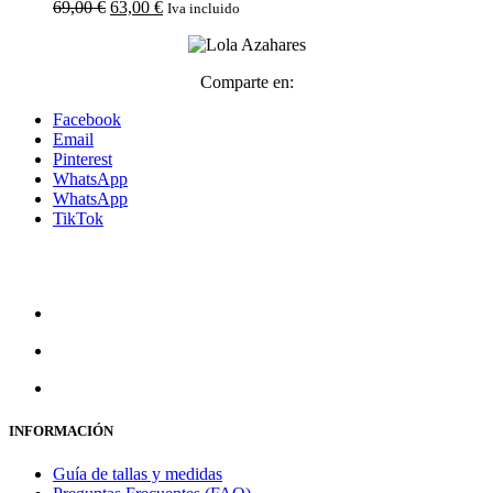
El
El
precios:
69,00
€
63,00
€
Iva incluido
precio
precio
desde
original
actual
216,00 €
era:
es:
hasta
Comparte en:
69,00 €.
63,00 €.
478,00 €
Facebook
Email
Pinterest
WhatsApp
WhatsApp
TikTok
INFORMACIÓN
Guía de tallas y medidas