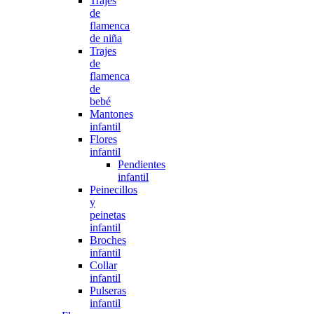
Trajes
de
flamenca
de niña
Trajes
de
flamenca
de
bebé
Mantones
infantil
Flores
infantil
Pendientes
infantil
Peinecillos
y
peinetas
infantil
Broches
infantil
Collar
infantil
Pulseras
infantil