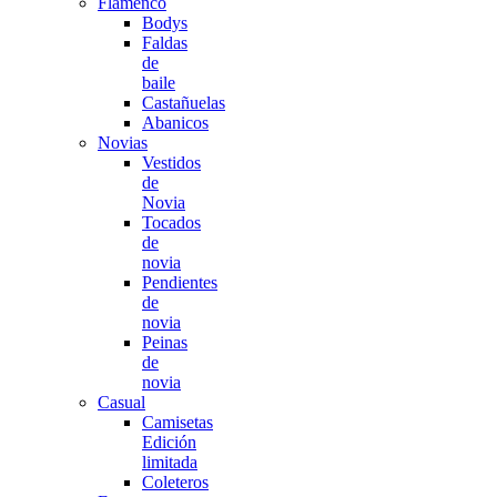
Flamenco
Bodys
Faldas
de
baile
Castañuelas
Abanicos
Novias
Vestidos
de
Novia
Tocados
de
novia
Pendientes
de
novia
Peinas
de
novia
Casual
Camisetas
Edición
limitada
Coleteros