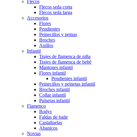
Flecos
Flecos seda corta
Flecos seda larga
Accesorios
Flores
Pendientes
Peinecillos y peinas
Broches
Anillos
Infantil
Trajes de flamenca de niña
Trajes de flamenca de bebé
Mantones infantil
Flores infantil
Pendientes infantil
Peinecillos y peinetas infantil
Broches infantil
Collar infantil
Pulseras infantil
Flamenco
Bodys
Faldas de baile
Castañuelas
Abanicos
Novias