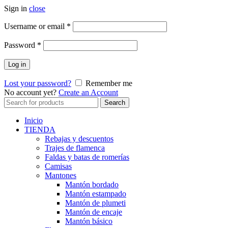
Sign in
close
Obligatorio
Username or email
*
Obligatorio
Password
*
Log in
Lost your password?
Remember me
No account yet?
Create an Account
Search
Search
for:
Inicio
TIENDA
Rebajas y descuentos
Trajes de flamenca
Faldas y batas de romerías
Camisas
Mantones
Mantón bordado
Mantón estampado
Mantón de plumeti
Mantón de encaje
Mantón básico