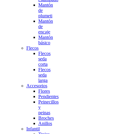
Mantón
de
plumeti
Mantón
de
encaje
Mantón
básico
Flecos
Flecos
seda
corta
Flecos
seda
larga
Accesorios
Flores
Pendientes
Peinecillos
y
peinas
Broches
Anillos
Infantil