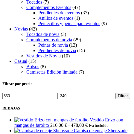
Tocados
(7)
Complementos Eventos
(47)
Pendientes de eventos
(37)
Anillos de eventos
(1)
Peinecillos y peinas para eventos
(9)
Novias
(42)
Tocados de novia
(3)
Complementos de novia
(29)
Peinas de novia
(13)
Pendientes de novia
(15)
Vestidos de Novia
(10)
Casual
(15)
Bolsos
(8)
Camisetas Edición limitada
(7)
Filtrar por precio
Precio
Precio
Filtrar
mínimo
máximo
REBAJAS
Vestido Erizo con
Rango
mangas de farolito
216,00
€
-
478,00
€
Iva incluido
de
Camisa de encaje Sherezade