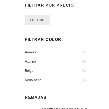
FILTRAR POR PRECIO
Precio
Precio
FILTRAR
mínimo
máximo
FILTRAR COLOR
Amarillo
(1)
Azulina
(1)
Beige
(1)
Rosa bebé
(1)
REBAJAS