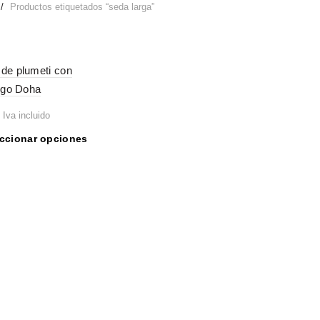
Productos etiquetados “seda larga”
de plumeti con
argo Doha
Iva incluido
Este
ccionar opciones
producto
tiene
múltiples
variantes.
Las
opciones
se
pueden
elegir
en
la