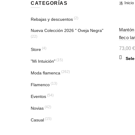
CATEGORÍAS
Inicio
(2)
Rebajas y descuentos
Mantón 
Nueva Colección 2026 " Oveja Negra"
(22)
fleco l
73,00
€
(4)
Store
Sele
(15)
"Mi Intuición"
(262)
Moda flamenca
(13)
Flamenco
(54)
Eventos
(42)
Novias
(15)
Casual