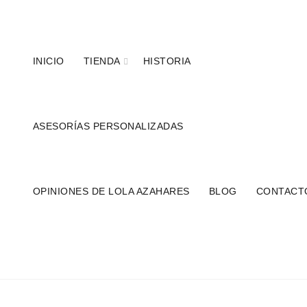
Teléfonos:
+34 954 22 29 12
-
686 320 716
//
INICIO
TIENDA
HISTORIA
ASESORÍAS PERSONALIZADAS
OPINIONES DE LOLA AZAHARES
BLOG
CONTACT