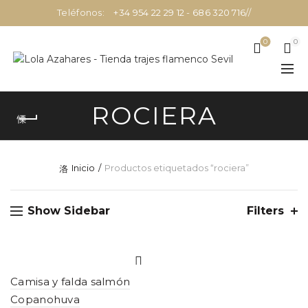
Teléfonos:
+34 954 22 29 12
-
686 320 716
//
0
0
ROCIERA
Inicio
Productos etiquetados “rociera”
Show Sidebar
Filters
Camisa y falda salmón
Copanohuva