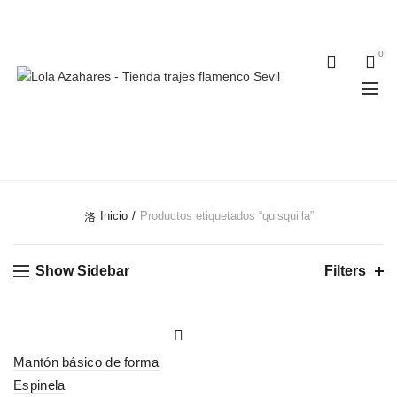
Teléfonos:
+34 954 22 29 12
-
686 320 716
//
0
0
QUISQUILLA
Inicio
Productos etiquetados “quisquilla”
Show Sidebar
Filters
Mantón básico de forma
Espinela