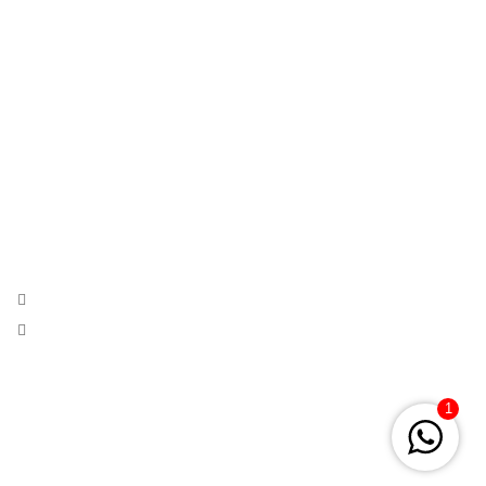
Trajes Flamenca
Contacto
Blog
SOBRE LA TIENDA
moda flamenca,nupcial e invitada con productos exclusivos y
hechos a mano desde 1971.
Calle Cuna 31, Sevilla
Phone:
+34 954 222 912
Mail:
lolaazahares@gmail.com
1
© 2026
Lola Azahares – Tienda trajes flamenco Sevilla
. All rights
reserved