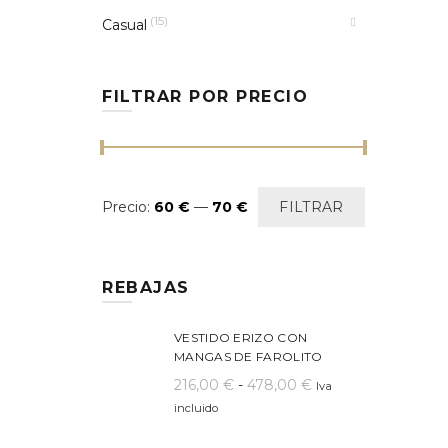
(15)
Casual
FILTRAR POR PRECIO
Precio
Precio
Precio:
60 €
—
70 €
FILTRAR
mínimo
máximo
REBAJAS
VESTIDO ERIZO CON
MANGAS DE FAROLITO
Rango
216,00
€
-
478,00
€
Iva
de
incluido
precios: