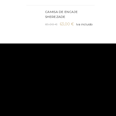
desde
216,00 €
hasta
CAMISA DE ENCAJE
SHEREZADE
478,00 €
El
El
63,00
€
69,00
€
Iva incluido
precio
precio
original
actual
era:
es:
69,00 €.
63,00 €.