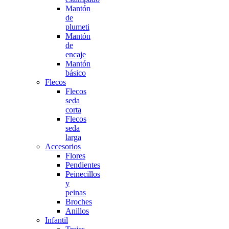
Mantón
de
plumeti
Mantón
de
encaje
Mantón
básico
Flecos
Flecos
seda
corta
Flecos
seda
larga
Accesorios
Flores
Pendientes
Peinecillos
y
peinas
Broches
Anillos
Infantil