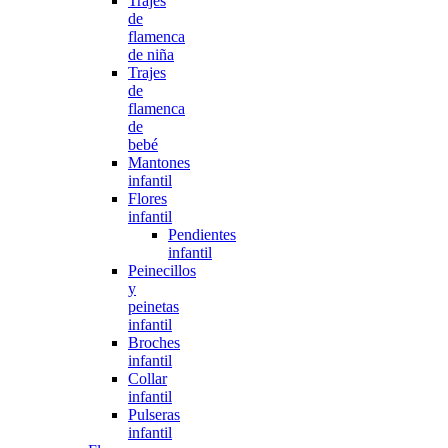
Trajes
de
flamenca
de niña
Trajes
de
flamenca
de
bebé
Mantones
infantil
Flores
infantil
Pendientes
infantil
Peinecillos
y
peinetas
infantil
Broches
infantil
Collar
infantil
Pulseras
infantil