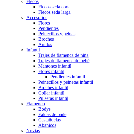
Flecos
Flecos seda corta
Flecos seda larga
Accesorios
Flores
Pendientes
Peinecillos y peinas
Broches
Anillos
Infantil
Trajes de flamenca de niña
Trajes de flamenca de bebé
Mantones infantil
Flores infantil
Pendientes infantil
Peinecillos y peinetas infantil
Broches infantil
Collar infantil
Pulseras infantil
Flamenco
Bodys
Faldas de baile
Castañuelas
Abanicos
Novias