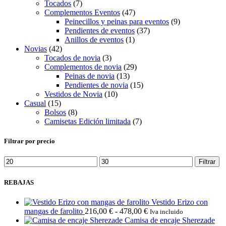
Tocados
(7)
Complementos Eventos
(47)
Peinecillos y peinas para eventos
(9)
Pendientes de eventos
(37)
Anillos de eventos
(1)
Novias
(42)
Tocados de novia
(3)
Complementos de novia
(29)
Peinas de novia
(13)
Pendientes de novia
(15)
Vestidos de Novia
(10)
Casual
(15)
Bolsos
(8)
Camisetas Edición limitada
(7)
Filtrar por precio
Precio
Precio
Filtrar
mínimo
máximo
REBAJAS
Vestido Erizo con
Rango
mangas de farolito
216,00
€
-
478,00
€
Iva incluido
de
Camisa de encaje Sherezade