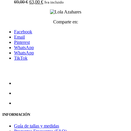
El
El
precios:
69,00
€
63,00
€
Iva incluido
precio
precio
desde
original
actual
216,00 €
era:
es:
hasta
Comparte en:
69,00 €.
63,00 €.
478,00 €
Facebook
Email
Pinterest
WhatsApp
WhatsApp
TikTok
INFORMACIÓN
Guía de tallas y medidas