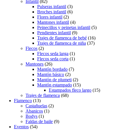
Infantil
(82)
Pulseras infantil
(3)
Broches infantil
(6)
Flores infantil
(2)
Mantones infantil
(4)
Peinecillos y peinetas infantil
(5)
Pendientes infantil
(9)
Trajes de flamenca de bebé
(16)
Trajes de flamenca de niña
(37)
Flecos
(2)
Flecos seda larga
(1)
Flecos seda corta
(1)
Mantones
(26)
Mantón bordado
(7)
Mantón básico
(2)
Mantón de plumeti
(2)
Mantón estampado
(15)
Estampados fleco largo
(15)
Trajes de flamenca
(68)
Flamenco
(13)
Castañuelas
(2)
Abanicos
(1)
Bodys
(1)
Faldas de baile
(9)
Eventos
(54)