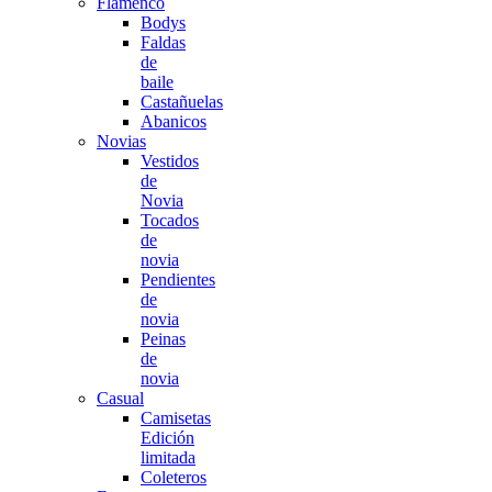
Flamenco
Bodys
Faldas
de
baile
Castañuelas
Abanicos
Novias
Vestidos
de
Novia
Tocados
de
novia
Pendientes
de
novia
Peinas
de
novia
Casual
Camisetas
Edición
limitada
Coleteros