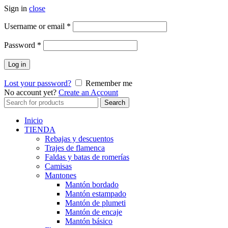
Sign in
close
Obligatorio
Username or email
*
Obligatorio
Password
*
Log in
Lost your password?
Remember me
No account yet?
Create an Account
Search
Search
for:
Inicio
TIENDA
Rebajas y descuentos
Trajes de flamenca
Faldas y batas de romerías
Camisas
Mantones
Mantón bordado
Mantón estampado
Mantón de plumeti
Mantón de encaje
Mantón básico