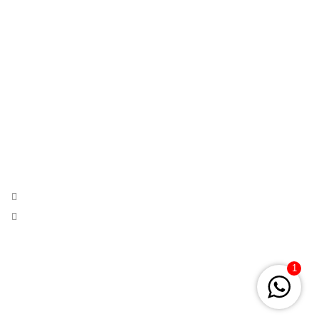
Trajes Flamenca
Contacto
Blog
SOBRE LA TIENDA
moda flamenca,nupcial e invitada con productos exclusivos y
hechos a mano desde 1971.
Calle Cuna 31, Sevilla
Phone:
+34 954 222 912
Mail:
lolaazahares@gmail.com
1
© 2026
Lola Azahares – Tienda trajes flamenco Sevilla
. All rights
reserved