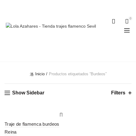
Teléfonos:
+34 954 22 29 12
-
686 320 716
//
0
0
BURDEOS
Inicio
Productos etiquetados “Burdeos”
Show Sidebar
Filters
Traje de flamenca burdeos
Reina