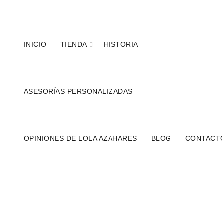
Teléfonos:
+34 954 22 29 12
-
686 320 716
//
INICIO
TIENDA
HISTORIA
ASESORÍAS PERSONALIZADAS
OPINIONES DE LOLA AZAHARES
BLOG
CONTACT
BO