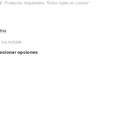
Productos etiquetados “Bolso rígido en colores”
tna
Iva incluido
Este
ccionar opciones
producto
tiene
múltiples
variantes.
Las
opciones
se
pueden
elegir
en
la
página