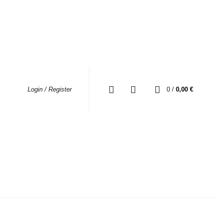
0
0
/
0,00
€
Login / Register
RES