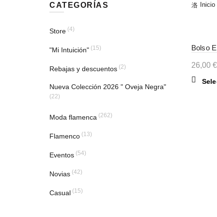
CATEGORÍAS
Inicio
(4)
Store
Bolso E
(15)
"Mi Intuición"
26,00
€
(2)
Rebajas y descuentos
Sele
Nueva Colección 2026 " Oveja Negra"
(22)
(262)
Moda flamenca
(13)
Flamenco
(54)
Eventos
(42)
Novias
(15)
Casual