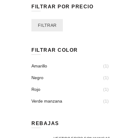
FILTRAR POR PRECIO
Precio
Precio
FILTRAR
mínimo
máximo
FILTRAR COLOR
Amarillo
(1)
Negro
(1)
Rojo
(1)
Verde manzana
(1)
REBAJAS