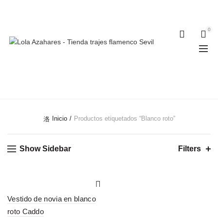
Teléfonos:
+34 954 22 29 12
-
686 320 716
//
0
0
BLANCO ROTO
Inicio
Productos etiquetados “Blanco roto”
Show Sidebar
Filters
Vestido de novia en blanco
roto Caddo