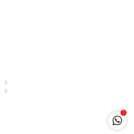
Trajes Flamenca
Contacto
Blog
SOBRE LA TIENDA
moda flamenca,nupcial e invitada con productos exclusivos y
hechos a mano desde 1971.
Calle Cuna 31, Sevilla
Phone:
+34 954 222 912
Mail:
lolaazahares@gmail.com
1
© 2026
Lola Azahares – Tienda trajes flamenco Sevilla
. All rights
reserved