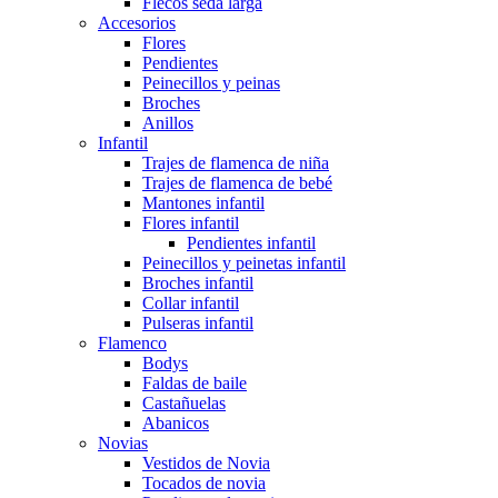
Flecos seda larga
Accesorios
Flores
Pendientes
Peinecillos y peinas
Broches
Anillos
Infantil
Trajes de flamenca de niña
Trajes de flamenca de bebé
Mantones infantil
Flores infantil
Pendientes infantil
Peinecillos y peinetas infantil
Broches infantil
Collar infantil
Pulseras infantil
Flamenco
Bodys
Faldas de baile
Castañuelas
Abanicos
Novias
Vestidos de Novia
Tocados de novia