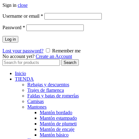
Sign in
close
Obligatorio
Username or email
*
Obligatorio
Password
*
Log in
Lost your password?
Remember me
No account yet?
Create an Account
Search
Search
for:
Inicio
TIENDA
Rebajas y descuentos
Trajes de flamenca
Faldas y batas de romerías
Camisas
Mantones
Mantón bordado
Mantón estampado
Mantón de plumeti
Mantón de encaje
Mantón básico