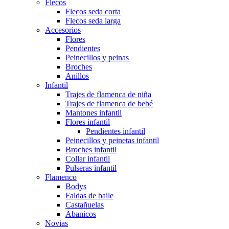
Flecos
Flecos seda corta
Flecos seda larga
Accesorios
Flores
Pendientes
Peinecillos y peinas
Broches
Anillos
Infantil
Trajes de flamenca de niña
Trajes de flamenca de bebé
Mantones infantil
Flores infantil
Pendientes infantil
Peinecillos y peinetas infantil
Broches infantil
Collar infantil
Pulseras infantil
Flamenco
Bodys
Faldas de baile
Castañuelas
Abanicos
Novias