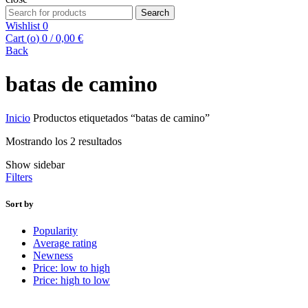
Search
Search
for:
Wishlist
0
Cart (
o
)
0
/
0,00
€
Back
batas de camino
Inicio
Productos etiquetados “batas de camino”
Mostrando los 2 resultados
Show sidebar
Filters
Sort by
Popularity
Average rating
Newness
Price: low to high
Price: high to low