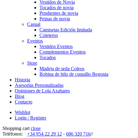
Vestidos de Novia
Tocados de novia
Pendientes de novia
Peinas de novia
Casual
Camisetas Edición limitada
Coleteros
Eventos
Vestidos Eventos
Complementos Eventos
Tocados
Store
Madeja de seda Coleos
Bobina de hilo de cuquillo Begonia
Historia
Asesorías Personalizadas
Opiniones de Lola Azahares
Blog
Contacto
Wishlist
Login / Register
Shopping cart
close
Teléfonos:
+34 954 22 29 12
-
686 320 716
//